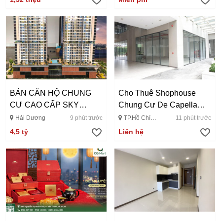
BÁN CĂN HỘ CHUNG
Cho Thuê Shophouse
CƯ CAO CẤP SKY
Chung Cư De Capella
GEMIA HẢI...
Lương Định Của...
Hải Dương
9 phút trước
TP.Hồ Chí
11 phút trước
Minh
4,5 tỷ
Liên hệ