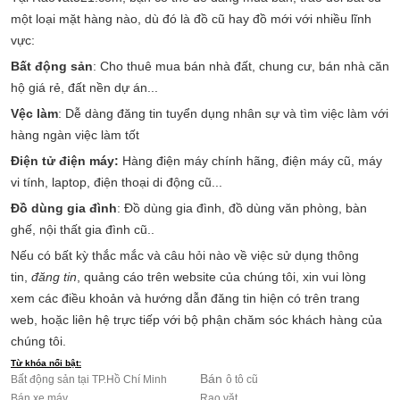
một loại mặt hàng nào, dù đó là đồ cũ hay đồ mới với nhiều lĩnh
vực:
Bất động sản
: Cho thuê mua bán nhà đất, chung cư,
bán nhà căn
hộ
giá rẻ, đất nền dự án...
Vệc làm
: Dễ dàng
đăng tin tuyển dụng
nhân sự và tìm việc làm với
hàng ngàn việc làm tốt
Điện tử điện máy
:
Hàng điện máy chính hãng, điện máy cũ,
máy
vi tính
, laptop,
điện thoại di động
cũ...
Đồ dùng gia đình
: Đồ dùng gia đình,
đồ dùng văn phòng
, bàn
ghế, nội thất gia đình cũ..
Nếu có bất kỳ thắc mắc và câu hỏi nào về việc sử dụng thông
tin,
đăng tin
, quảng cáo trên website của chúng tôi, xin vui lòng
xem các điều khoản và hướng dẫn đăng tin hiện có trên trang
web, hoặc liên hệ trực tiếp với bộ phận chăm sóc khách hàng của
chúng tôi.
Từ khóa nổi bật:
Bán
Bất động sản tại TP.Hồ Chí Minh
ô tô cũ
Bán xe máy
Rao vặt