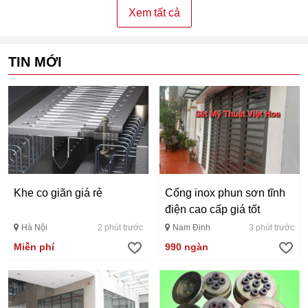
Xem tất cả
TIN MỚI
Khe co giãn giá rẻ
Cổng inox phun sơn tĩnh
điện cao cấp giá tốt
Hà Nội
2 phút trước
Nam Định
3 phút trước
Miễn phí
990 ngàn