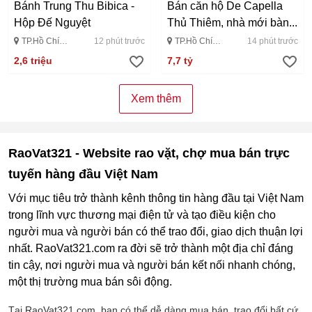
Bánh Trung Thu Bibica -
Bán căn hộ De Capella
Hộp Đế Nguyệt
Thủ Thiêm, nhà mới bàn...
TP.Hồ Chí
12 phút trước
TP.Hồ Chí
14 phút trước
Minh
Minh
2,6 triệu
7,7 tỷ
Xem thêm
RaoVat321 - Website
rao vặt
, chợ mua bán trực
tuyến hàng đầu Việt Nam
Với mục tiêu trở thành kênh thông tin hàng đầu tại Việt Nam
trong lĩnh vực thương mại điện tử và tạo điều kiện cho
người mua và người bán có thể trao đổi, giao dịch thuận lợi
nhất. RaoVat321.com ra đời sẽ trở thành một địa chỉ đáng
tin cậy, nơi người mua và người bán kết nối nhanh chóng,
một thị trường mua bán sôi động.
Tại RaoVat321.com, bạn có thể dễ dàng
mua bán
, trao đổi bất cứ