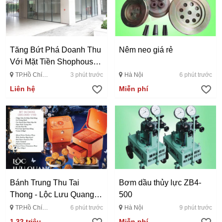
Tăng Bứt Phá Doanh Thu
Nêm neo giá rẻ
Với Mặt Tiền Shophouse
De...
TP.Hồ Chí
3 phút trước
Hà Nội
6 phút trước
Minh
Liên hệ
Miễn phí
Bánh Trung Thu Tai
Bơm dầu thủy lực ZB4-
Thong - Lộc Lưu Quang
500
24
TP.Hồ Chí
6 phút trước
Hà Nội
9 phút trước
Minh
1,32 triệu
Miễn phí