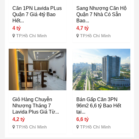
Căn 1PN Lavida PLus
Sang Nhượng Căn Hộ
Quận 7 Giá 4tỷ Bao
Quận 7 Nhà Có Sẵn
Hết...
Bao...
4 tỷ
4,7 tỷ
TP.Hồ Chí Minh
TP.Hồ Chí Minh
Giỏ Hàng Chuyễn
Bán Gấp Căn 3PN
Nhượng Tháng 7
96m2 6,6 tỷ Bao Hết
Lavida Plus Giá Từ...
tại...
4,2 tỷ
6,6 tỷ
TP.Hồ Chí Minh
TP.Hồ Chí Minh