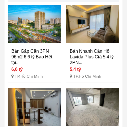
Bán Gấp Căn 3PN
Bán Nhanh Căn Hộ
96m2 6,6 tỷ Bao Hết
Lavida Plus Giá 5,4 tỷ
tại...
2PN...
6,6 tỷ
5,4 tỷ
TP.Hồ Chí Minh
TP.Hồ Chí Minh