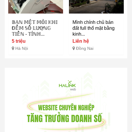
𝔹𝔸̣ℕ 𝕄𝔼̣̂𝕋 𝕄𝕆̉𝕀 𝕂ℍ𝕀
Mình chính chủ bán
Đ𝔼̂́𝕄 𝕊𝕆̂́ 𝕃𝕌̛𝕆̛̣ℕ𝔾
đất full thổ mặt bằng
𝕋𝕀𝔼̂̀ℕ - 𝕋𝕀́ℕℍ...
kinh...
5 triệu
Liên hệ
Hà Nội
Đồng Nai