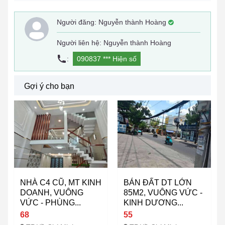
Người đăng:
Nguyễn thành Hoàng
Người liên hệ: Nguyễn thành Hoàng
:
090837 ***
Hiện số
Gợi ý cho bạn
NHÀ C4 CŨ, MT KINH
BÁN ĐẤT DT LỚN
DOANH, VUÔNG
85M2, VUÔNG VỨC -
VỨC - PHÙNG...
KINH DƯƠNG...
68
55