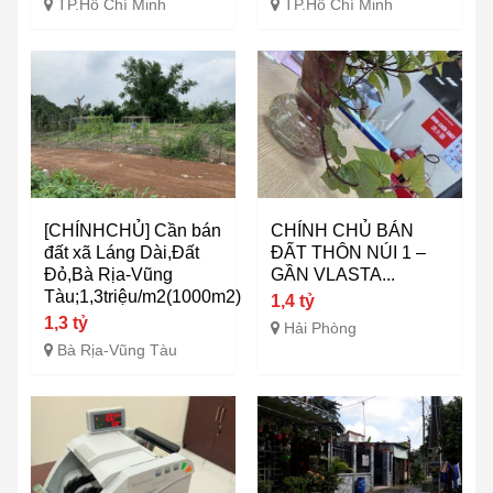
TP.Hồ Chí Minh
TP.Hồ Chí Minh
[CHÍNHCHỦ] Cần bán
CHÍNH CHỦ BÁN
đất xã Láng Dài,Đất
ĐẤT THÔN NÚI 1 –
Đỏ,Bà Rịa-Vũng
GẦN VLASTA...
Tàu;1,3triệu/m2(1000m2)
1,4 tỷ
1,3 tỷ
Hải Phòng
Bà Rịa-Vũng Tàu