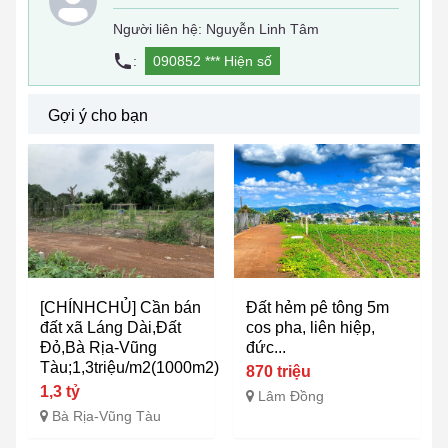
Người liên hệ: Nguyễn Linh Tâm
:
090852 ***
Hiện số
Gợi ý cho bạn
[CHÍNHCHỦ] Cần bán
Đất hẻm pê tông 5m
đất xã Láng Dài,Đất
cos pha, liên hiệp,
Đỏ,Bà Rịa-Vũng
đức...
Tàu;1,3triệu/m2(1000m2)
870 triệu
1,3 tỷ
Lâm Đồng
Bà Rịa-Vũng Tàu