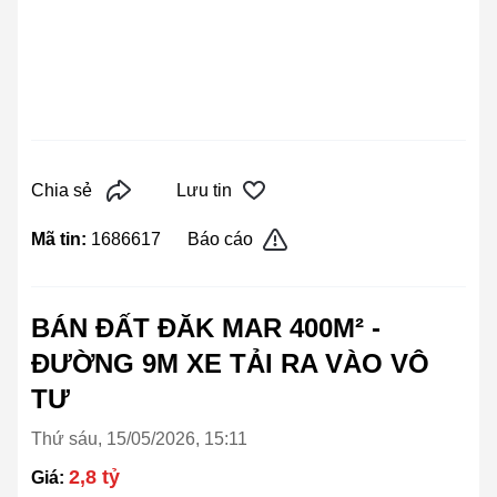
Chia sẻ
Lưu tin
Mã tin:
1686617
Báo cáo
BÁN ĐẤT ĐĂK MAR 400M² -
ĐƯỜNG 9M XE TẢI RA VÀO VÔ
TƯ
Thứ sáu, 15/05/2026, 15:11
2,8 tỷ
Giá: