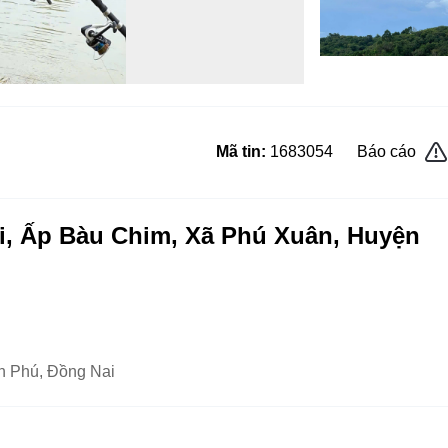
Mã tin:
1683054
Báo cáo
i, Ấp Bàu Chim, Xã Phú Xuân, Huyện
n Phú, Đồng Nai