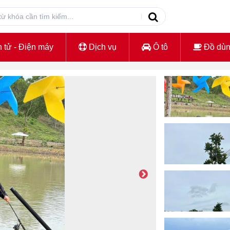
 tử - Điện máy
Dịch vụ
Ô tô
Đồ dù