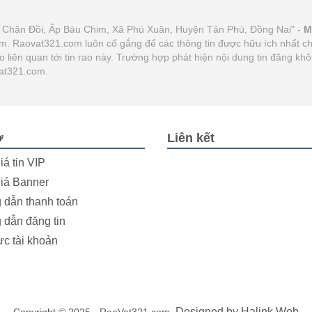
á Chân Đồi, Ấp Bàu Chim, Xã Phú Xuân, Huyện Tân Phú, Đồng Nai" -
M
hiệm. Raovat321.com luôn cố gắng để các thông tin được hữu ích nhất
ào liên quan tới tin rao này. Trường hợp phát hiện nội dung tin đăng k
Vat321.com.
ợ
Liên kết
iá tin VIP
iá Banner
dẫn thanh toán
dẫn đăng tin
ực tài khoản
. Designed by
Halink Web