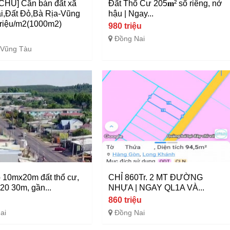
HỦ] Cần bán đất xã
Đất Thổ Cư 205𝐦² sổ riêng, nở
i,Đất Đỏ,Bà Rịa-Vũng
hậu | Ngay...
triệu/m2(1000m2)
980 triệu
Đồng Nai
-Vũng Tàu
 10mx20m đất thổ cư,
CHỈ 860Tr. 2 MT ĐƯỜNG
20 30m, gần...
NHỰA | NGAY QL1A VÀ...
860 triệu
ai
Đồng Nai