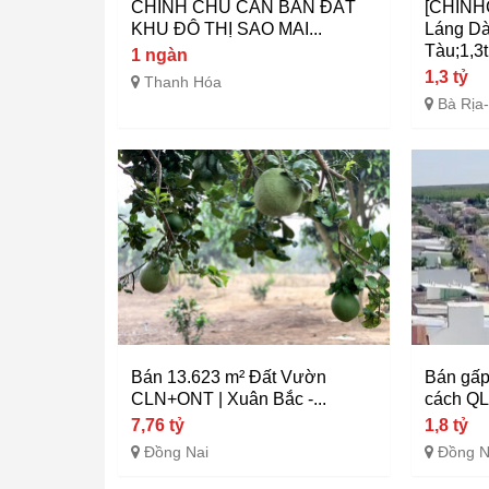
CHÍNH CHỦ CẦN BÁN ĐẤT
[CHÍNHC
KHU ĐÔ THỊ SAO MAI...
Láng Dà
Tàu;1,3
1 ngàn
1,3 tỷ
Thanh Hóa
Bà Rịa
Bán 13.623 m² Đất Vườn
Bán gấp
CLN+ONT | Xuân Bắc -...
cách QL
7,76 tỷ
1,8 tỷ
Đồng Nai
Đồng N