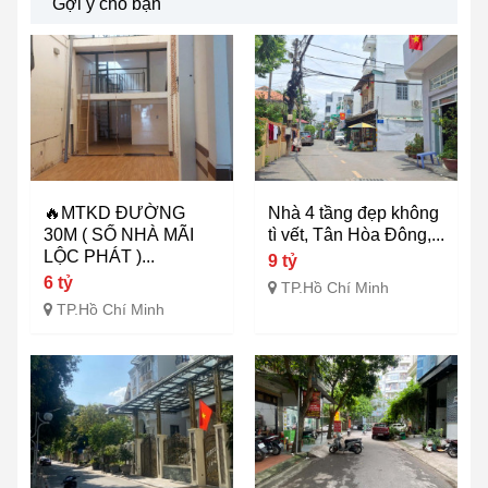
Gợi ý cho bạn
🔥MTKD ĐƯỜNG
Nhà 4 tầng đẹp không
30M ( SỐ NHÀ MÃI
tì vết, Tân Hòa Đông,...
LỘC PHÁT )...
9 tỷ
6 tỷ
TP.Hồ Chí Minh
TP.Hồ Chí Minh