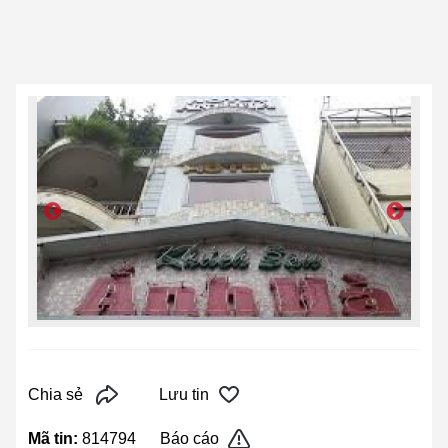
Chia sẻ
Lưu tin
Mã tin:
814794
Báo cáo