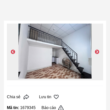
Chia sẻ
Lưu tin
Mã tin:
1679345
Báo cáo