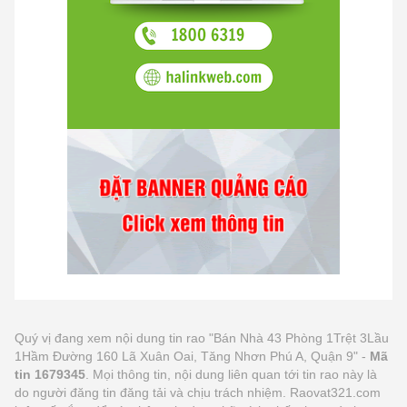
Quý vị đang xem nội dung tin rao "Bán Nhà 43 Phòng 1Trệt 3Lầu
1Hầm Đường 160 Lã Xuân Oai, Tăng Nhơn Phú A, Quận 9" -
Mã
tin 1679345
. Mọi thông tin, nội dung liên quan tới tin rao này là
do người đăng tin đăng tải và chịu trách nhiệm. Raovat321.com