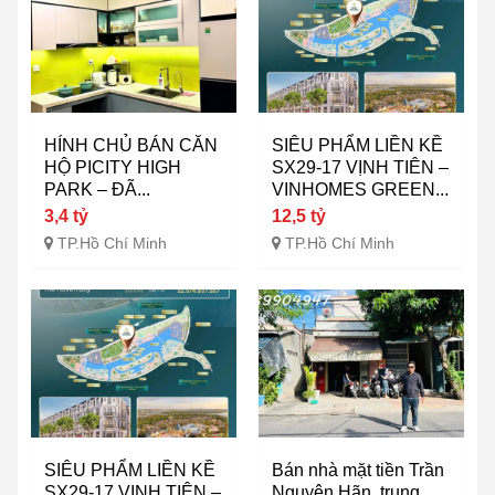
HÍNH CHỦ BÁN CĂN
SIÊU PHẨM LIỀN KỀ
HỘ PICITY HIGH
SX29-17 VỊNH TIÊN –
PARK – ĐÃ...
VINHOMES GREEN...
3,4 tỷ
12,5 tỷ
TP.Hồ Chí Minh
TP.Hồ Chí Minh
SIÊU PHẨM LIỀN KỀ
Bán nhà mặt tiền Trần
SX29-17 VỊNH TIÊN –
Nguyên Hãn, trung