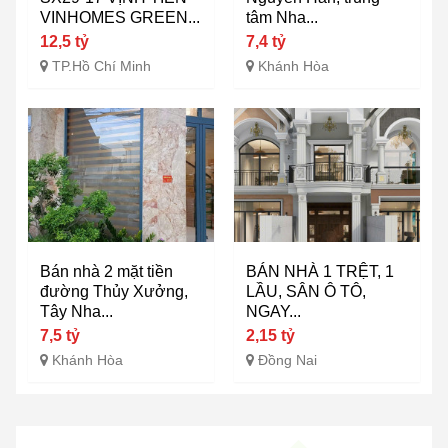
VINHOMES GREEN...
tâm Nha...
12,5 tỷ
7,4 tỷ
TP.Hồ Chí Minh
Khánh Hòa
Bán nhà 2 mặt tiền
BÁN NHÀ 1 TRỆT, 1
đường Thủy Xưởng,
LẦU, SÂN Ô TÔ,
Tây Nha...
NGAY...
7,5 tỷ
2,15 tỷ
Khánh Hòa
Đồng Nai