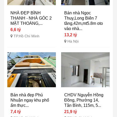
NHÀ ĐẸP BÌNH
Bán nhà Ngọc
THẠNH - NHÀ GÓC 2
Thuỵ,Long Biên 7
MẶT THOÁNG,...
tầng,42m,mt5.8m oto
vào nhà...
6,6 tỷ
13,2 tỷ
TP.Hồ Chí Minh
Hà Nội
Bán nhà đẹp Phú
CHDV Nguyễn Hồng
Nhuận ngay khu phố
Đồng, Phường 14,
ẩm thực...
Tân Bình, 115m, 5...
7,4 tỷ
21,9 tỷ