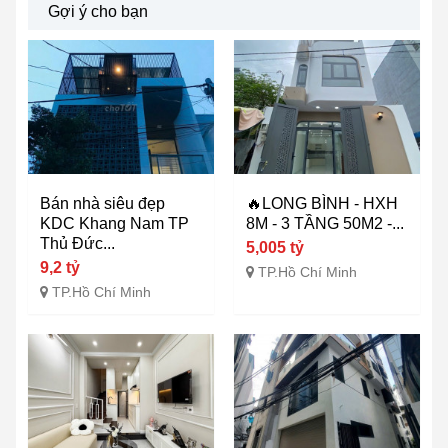
Gợi ý cho bạn
Bán nhà siêu đẹp
🔥LONG BÌNH - HXH
KDC Khang Nam TP
8M - 3 TẦNG 50M2 -...
Thủ Đức...
5,005 tỷ
9,2 tỷ
TP.Hồ Chí Minh
TP.Hồ Chí Minh