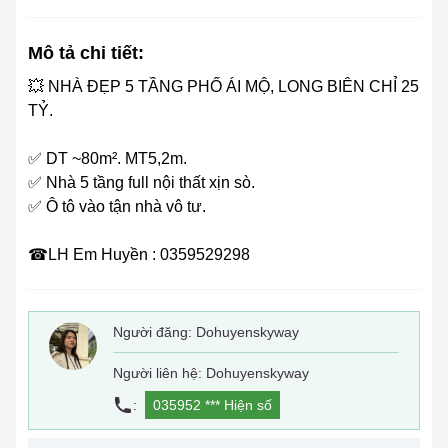
Mô tả chi tiết:
💥 NHÀ ĐẸP 5 TẦNG PHỐ ÁI MỘ, LONG BIÊN CHỈ 25
TỶ.
✅ DT ~80m². MT5,2m.
✅ Nhà 5 tầng full nội thất xịn sò.
✅ Ô tô vào tận nhà vô tư.
☎LH Em Huyền : 0359529298
Người đăng:
Dohuyenskyway
Người liên hệ: Dohuyenskyway
:
035952 ***
Hiện số