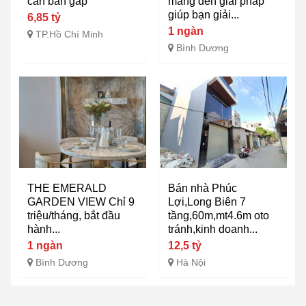
cần bán gấp
mang đến giải pháp
giúp bạn giải...
6,85 tỷ
1 ngàn
TP.Hồ Chí Minh
Bình Dương
THE EMERALD
Bán nhà Phúc
GARDEN VIEW Chỉ 9
Lợi,Long Biên 7
triệu/tháng, bắt đầu
tầng,60m,mt4.6m oto
hành...
tránh,kinh doanh...
1 ngàn
12,5 tỷ
Bình Dương
Hà Nội