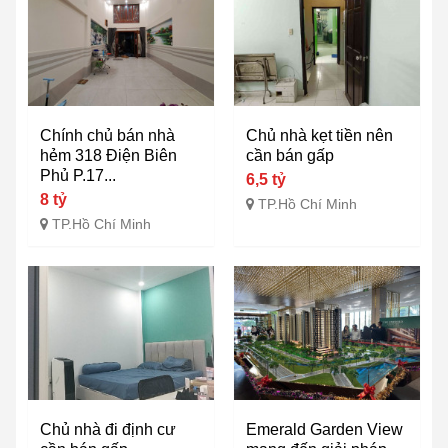
Chính chủ bán nhà
Chủ nhà kẹt tiền nên
hẻm 318 Điện Biên
cần bán gấp
Phủ P.17...
6,5 tỷ
8 tỷ
TP.Hồ Chí Minh
TP.Hồ Chí Minh
Chủ nhà đi định cư
Emerald Garden View