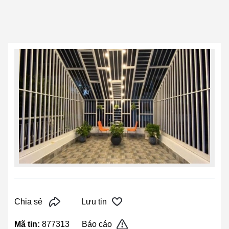
Chia sẻ
Lưu tin
Mã tin:
877313
Báo cáo