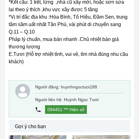
*Kết cấu: 1 trệt, lửng ,nhà cũ xây mới, hoặc sơn sửa
lại theo ý thích ,khu vực xây được 5 tầng
*Vị trí đắc địa khu :Hòa Bình, Tô Hiệu, Đầm Sen, trung
tâm sầm uất nhất Tân Phú, vài phút di chuyển sang
Q.11 – Q.10
Pháp lý chuẩn, mua bán nhanh .Chủ nhiệt bán giá
thương lượng
E.Tươi (Hỗ trợ nhiệt tình, vui vẻ, tìm nhà đúng nhu cầu
khách)
Người đăng:
huynhngoctuoi188
Người liên hệ: Huỳnh Ngọc Tươi
:
094451 ***
Hiện số
Gợi ý cho bạn