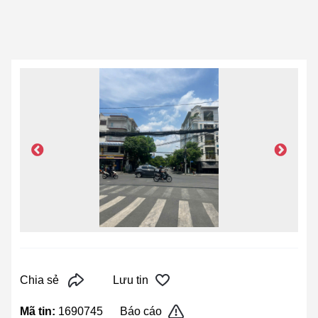
Chia sẻ
Lưu tin
Mã tin:
1690745
Báo cáo