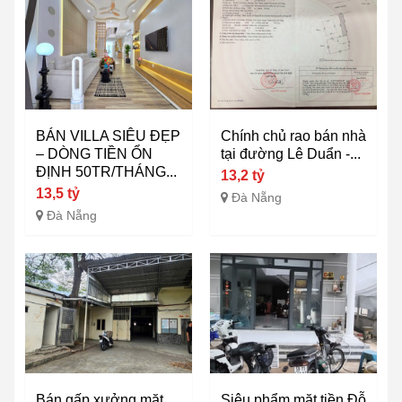
BÁN VILLA SIÊU ĐẸP
Chính chủ rao bán nhà
– DÒNG TIỀN ỔN
tại đường Lê Duẩn -...
ĐỊNH 50TR/THÁNG...
13,2 tỷ
13,5 tỷ
Đà Nẵng
Đà Nẵng
Bán gấp xưởng mặt
Siêu phẩm mặt tiền Đỗ