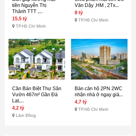
tiền Nguyễn Thị
Văn Dậy ,HM , 2Tx...
Thảnh TTT ,...
8 tỷ
15,5 tỷ
TP.Hồ Chí Minh
TP.Hồ Chí Minh
Cần Bán Biệt Thự Sân
Bán căn hộ 2PN 2WC
Vườn 467m² Gần Đà
nhận nhà ở ngay giá...
Lạt,...
4,7 tỷ
4,2 tỷ
TP.Hồ Chí Minh
Lâm Đồng