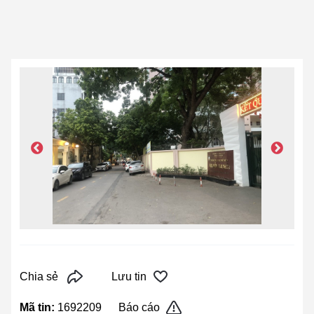
Chia sẻ
Lưu tin
Mã tin:
1692209
Báo cáo