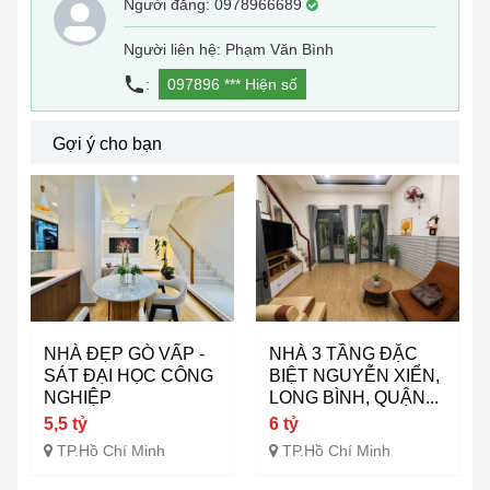
Người đăng:
0978966689
Người liên hệ: Phạm Văn Bình
:
097896 ***
Hiện số
Gợi ý cho bạn
NHÀ ĐẸP GÒ VẤP -
NHÀ 3 TẦNG ĐẶC
SÁT ĐẠI HỌC CÔNG
BIỆT NGUYỄN XIỂN,
NGHIỆP
LONG BÌNH, QUẬN...
5,5 tỷ
6 tỷ
TP.Hồ Chí Minh
TP.Hồ Chí Minh