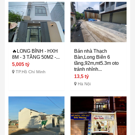
🔥LONG BÌNH - HXH
Bán nhà Thạch
8M - 3 TẦNG 50M2 -...
Bàn,Long Biên 6
tầng,92m,mt5.3m oto
5,005 tỷ
tránh nhỉnh...
TP.Hồ Chí Minh
13,5 tỷ
Hà Nội