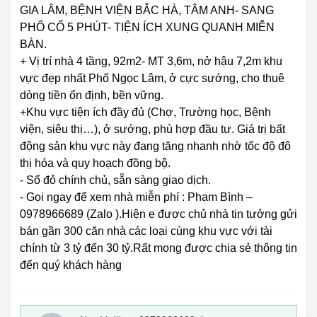
GIA LÂM, BỆNH VIỆN BẮC HÀ, TÂM ANH- SANG
PHỐ CỔ 5 PHÚT- TIỆN ÍCH XUNG QUANH MIỄN
BÀN.
+ Vị trí nhà 4 tầng, 92m2- MT 3,6m, nở hậu 7,2m khu
vực đẹp nhất Phố Ngọc Lâm, ở cực sướng, cho thuê
dòng tiền ổn định, bền vững.
+Khu vực tiện ích đầy đủ (Chợ, Trường học, Bệnh
viện, siêu thị…), ở sướng, phù hợp đầu tư. Giá trị bất
động sản khu vực này đang tăng nhanh nhờ tốc độ đô
thị hóa và quy hoạch đồng bộ.
- Sổ đỏ chính chủ, sẵn sàng giao dịch.
- Gọi ngay để xem nhà miễn phí : Phạm Bình –
0978966689 (Zalo ).Hiện e được chủ nhà tin tưởng gửi
bán gần 300 căn nhà các loại cùng khu vực với tài
chính từ 3 tỷ đến 30 tỷ.Rất mong được chia sẻ thông tin
đến quý khách hàng