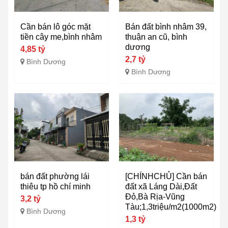
Cần bán lô góc mặt
Bán đất bình nhâm 39,
tiền cây me,bình nhâm
thuận an cũ, bình
dương
4,85 tỷ
2,7 tỷ
Bình Dương
Bình Dương
bán đất phường lái
[CHÍNHCHỦ] Cần bán
thiêu tp hồ chí minh
đất xã Láng Dài,Đất
Đỏ,Bà Rịa-Vũng
3,2 tỷ
Tàu;1,3triệu/m2(1000m2)
Bình Dương
1,3 tỷ