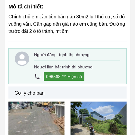
Mô tả chi tiết:
Chính chủ em cần tiền bán gấp 80m2 full thổ cư, sổ đỏ
vuông vắn. Cần gấp nên giá nào em cũng bán. Đường
trước đất 2 ô tô tránh, mt 6m
Người đăng:
trịnh thị phượng
Người liên hệ: trịnh thị phượng
:
096568 ***
Hiện số
Gợi ý cho bạn