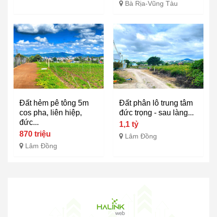
Bà Rịa-Vũng Tàu
Đất hẻm pê tông 5m
Đất phân lô trung tâm
cos pha, liên hiệp,
đức trọng - sau làng...
đức...
1,1 tỷ
870 triệu
Lâm Đồng
Lâm Đồng