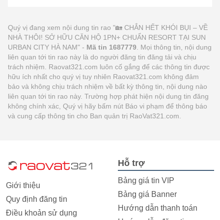
Quý vị đang xem nội dung tin rao "🏡 CHẮN HẾT KHÓI BỤI – VỀ
NHÀ THÔI! SỞ HỮU CĂN HỘ 1PN+ CHUẨN RESORT TẠI SUN
URBAN CITY HÀ NAM" -
Mã tin 1687779
. Mọi thông tin, nội dung
liên quan tới tin rao này là do người đăng tin đăng tải và chịu
trách nhiệm. Raovat321.com luôn cố gắng để các thông tin được
hữu ích nhất cho quý vị tuy nhiên Raovat321.com không đảm
bảo và không chịu trách nhiệm về bất kỳ thông tin, nội dung nào
liên quan tới tin rao này. Trường hợp phát hiện nội dung tin đăng
không chính xác, Quý vị hãy bấm nút Báo vi phạm để thông báo
và cung cấp thông tin cho Ban quản trị RaoVat321.com.
Hỗ trợ
Bảng giá tin VIP
Giới thiệu
Bảng giá Banner
Quy định đăng tin
Hướng dẫn thanh toán
Điều khoản sử dụng