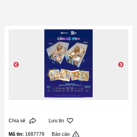
Chia sẻ
Lưu tin
Mã tin:
1687779
Báo cáo