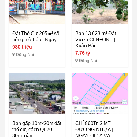
Đất Thổ Cư 205𝐦² sổ
Bán 13.623 m² Đất
riêng, nở hậu | Ngay...
Vườn CLN+ONT |
Xuân Bắc -...
980 triệu
7,76 tỷ
Đồng Nai
Đồng Nai
Bán gấp 10mx20m đất
CHỈ 860Tr. 2 MT
thổ cư, cách QL20
ĐƯỜNG NHỰA |
30m, gần...
NGAY QL1A VÀ...