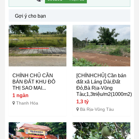
Gợi ý cho bạn
CHÍNH CHỦ CẦN
[CHÍNHCHỦ] Cần bán
BÁN ĐẤT KHU ĐÔ
đất xã Láng Dài,Đất
THỊ SAO MAI...
Đỏ,Bà Rịa-Vũng
Tàu;1,3triệu/m2(1000m2)
1 ngàn
1,3 tỷ
Thanh Hóa
Bà Rịa-Vũng Tàu