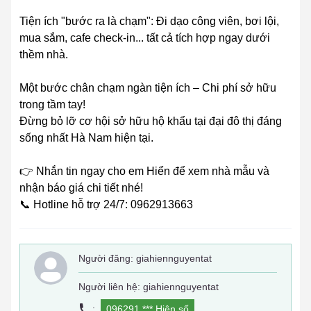
Tiện ích "bước ra là chạm": Đi dạo công viên, bơi lội,
mua sắm, cafe check-in... tất cả tích hợp ngay dưới
thềm nhà.
Một bước chân chạm ngàn tiện ích – Chi phí sở hữu
trong tầm tay!
Đừng bỏ lỡ cơ hội sở hữu hộ khẩu tại đại đô thị đáng
sống nhất Hà Nam hiện tại.
👉 Nhắn tin ngay cho em Hiển để xem nhà mẫu và
nhận báo giá chi tiết nhé!
📞 Hotline hỗ trợ 24/7: 0962913663
Người đăng:
giahiennguyentat
Người liên hệ: giahiennguyentat
:
096291 ***
Hiện số