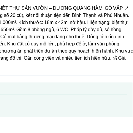
BIỆT THỰ SÂN VƯỜN – DƯƠNG QUẢNG HÀM, GÒ VẤP 📍
số 20 cũ), kết nối thuận tiện đến Bình Thạnh và Phú Nhuận.
 1.000m². Kích thước: 18m x 42m, nở hậu. Hiện trạng: biệt thự
ng 650m². Gồm 8 phòng ngủ, 6 WC. Pháp lý đầy đủ, sổ hồng
i: Có mặt bằng thương mại đang cho thuê. Dòng tiền ổn định
iển: Khu đất có quy mô lớn, phù hợp để ở, làm văn phòng,
 phương án phát triển dự án theo quy hoạch hiện hành. Khu vực
ang đô thị. Gần công viên và nhiều tiện ích hiện hữu. 💰 Giá