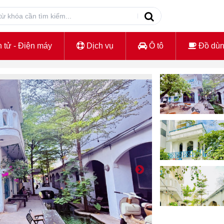
 tử - Điện máy
Dịch vụ
Ô tô
Đồ dù