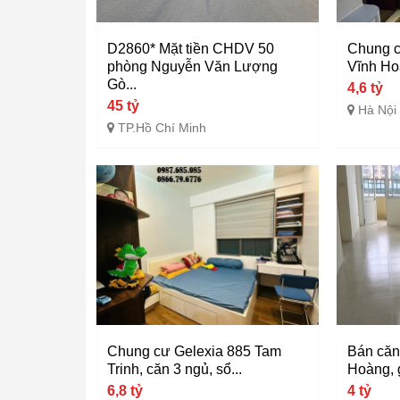
D2860* Mặt tiền CHDV 50
Chung cư
phòng Nguyễn Văn Lượng
Vĩnh Hoà
Gò...
4,6 tỷ
45 tỷ
Hà Nội
TP.Hồ Chí Minh
Chung cư Gelexia 885 Tam
Bán căn
Trinh, căn 3 ngủ, sổ...
Hoàng, 
6,8 tỷ
4 tỷ