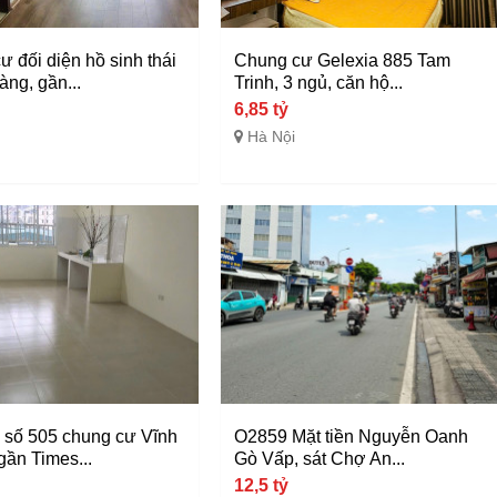
 đối diện hồ sinh thái
Chung cư Gelexia 885 Tam
ng, gần...
Trinh, 3 ngủ, căn hộ...
6,85 tỷ
Hà Nội
 số 505 chung cư Vĩnh
O2859 Mặt tiền Nguyễn Oanh
gần Times...
Gò Vấp, sát Chợ An...
12,5 tỷ