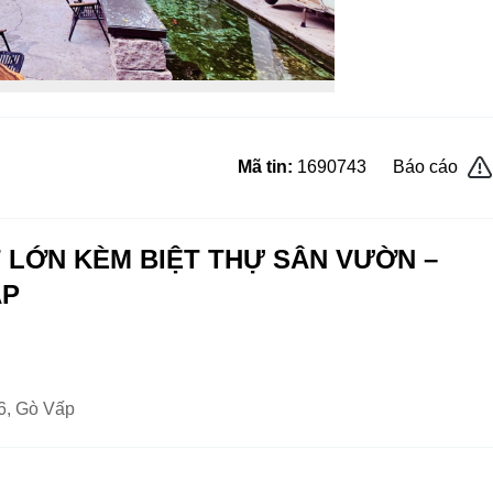
Mã tin:
1690743
Báo cáo
 LỚN KÈM BIỆT THỰ SÂN VƯỜN –
ẤP
6, Gò Vấp