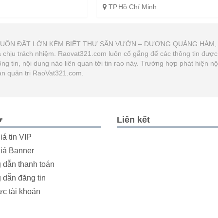
TP.Hồ Chí Minh
ÁN KHUÔN ĐẤT LỚN KÈM BIỆT THỰ SÂN VƯỜN – DƯƠNG QUẢNG HÀM,
i và chịu trách nhiệm. Raovat321.com luôn cố gắng để các thông tin đư
g tin, nội dung nào liên quan tới tin rao này. Trường hợp phát hiện n
an quản trị RaoVat321.com.
ợ
Liên kết
iá tin VIP
iá Banner
dẫn thanh toán
dẫn đăng tin
ực tài khoản