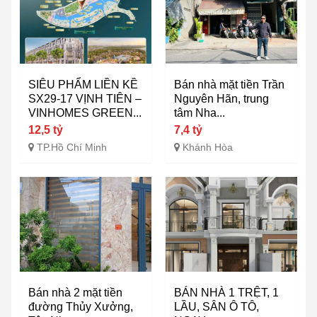
SIÊU PHẨM LIỀN KỀ
Bán nhà mặt tiền Trần
SX29-17 VỊNH TIÊN –
Nguyên Hãn, trung
VINHOMES GREEN...
tâm Nha...
12,5 tỷ
7,4 tỷ
TP.Hồ Chí Minh
Khánh Hòa
Bán nhà 2 mặt tiền
BÁN NHÀ 1 TRỆT, 1
đường Thủy Xưởng,
LẦU, SÂN Ô TÔ,