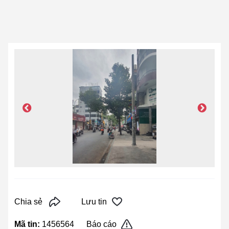
Chia sẻ
Lưu tin
Mã tin:
1456564
Báo cáo