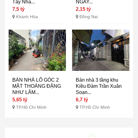
Tây Nha...
NGAY...
7,5 tỷ
2,15 tỷ
Khánh Hòa
Đồng Nai
BÁN NHÀ LÔ GÓC 2
Bán nhà 3 tầng khu
MẶT THOÁNG ĐẶNG
Kiều Đàm Trần Xuân
NHƯ LÂM...
Soạn...
5,65 tỷ
6,7 tỷ
TP.Hồ Chí Minh
TP.Hồ Chí Minh