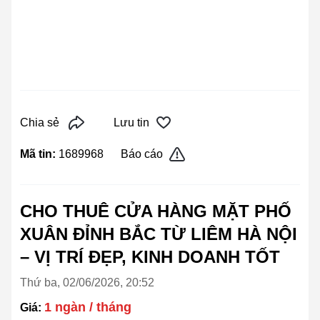
Chia sẻ
Lưu tin
Mã tin:
1689968
Báo cáo
CHO THUÊ CỬA HÀNG MẶT PHỐ
XUÂN ĐỈNH BẮC TỪ LIÊM HÀ NỘI
– VỊ TRÍ ĐẸP, KINH DOANH TỐT
Thứ ba, 02/06/2026, 20:52
1 ngàn / tháng
Giá: