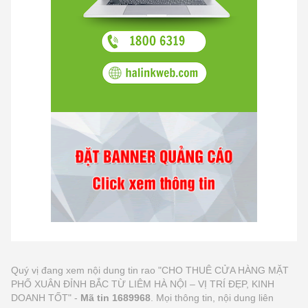
Quý vị đang xem nội dung tin rao "CHO THUÊ CỬA HÀNG MẶT
PHỐ XUÂN ĐỈNH BẮC TỪ LIÊM HÀ NỘI – VỊ TRÍ ĐẸP, KINH
DOANH TỐT" -
Mã tin 1689968
. Mọi thông tin, nội dung liên