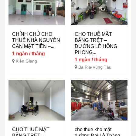
CHÍNH CHỦ CHO
CHO THUÊ MẶT
THUÊ NHÀ NGUYÊN
BẰNG TRỆT –
CĂN MẶT TIỀN –...
ĐƯỜNG LÊ HỒNG
PHONG...
1 ngàn / tháng
1 ngàn / tháng
Kiên Giang
Bà Rịa-Vũng Tàu
CHO THUÊ MẶT
cho thue kho mặt
BẰNG TRỆT –
đường Đại Lộ Thăng