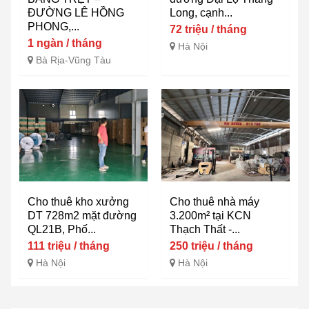
ĐƯỜNG LÊ HỒNG
Long, cạnh...
PHONG,...
72 triệu / tháng
1 ngàn / tháng
Hà Nội
Bà Rịa-Vũng Tàu
Cho thuê kho xưởng
Cho thuê nhà máy
DT 728m2 mặt đường
3.200m² tại KCN
QL21B, Phố...
Thạch Thất -...
111 triệu / tháng
250 triệu / tháng
Hà Nội
Hà Nội