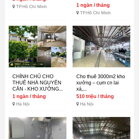
1 ngàn / tháng
TP.Hồ Chí Minh
TP.Hồ Chí Minh
CHÍNH CHỦ CHO
Cho thuê 3000m2 kho
THUÊ NHÀ NGUYÊN
xưởng – cụm cn lai
CĂN - KHO XƯỞNG...
xá,...
1 ngàn / tháng
510 triệu / tháng
Hà Nội
Hà Nội