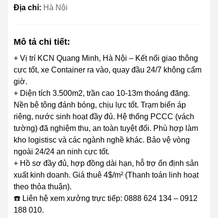
Địa chỉ:
Hà Nội
Mô tả chi tiết:
+ Vị trí KCN Quang Minh, Hà Nội – Kết nối giao thông
cực tốt, xe Container ra vào, quay đầu 24/7 không cấm
giờ.
+ Diện tích 3.500m2, trần cao 10-13m thoáng đãng.
Nền bê tông đánh bóng, chịu lực tốt. Trạm biến áp
riêng, nước sinh hoạt đầy đủ. Hệ thống PCCC (vách
tường) đã nghiệm thu, an toàn tuyệt đối. Phù hợp làm
kho logistisc và các ngành nghề khác. Bảo vệ vòng
ngoài 24/24 an ninh cực tốt.
+ Hồ sơ đầy đủ, hợp đồng dài hạn, hỗ trợ ổn định sản
xuất kinh doanh. Giá thuê 4$/m² (Thanh toán linh hoạt
theo thỏa thuận).
☎️ Liên hệ xem xưởng trực tiếp: 0888 624 134 – 0912
188 010.