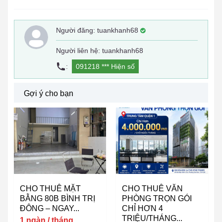
Người đăng:
tuankhanh68
Người liên hệ: tuankhanh68
:
091218 ***
Hiện số
Gợi ý cho bạn
CHO THUÊ MẶT
CHO THUÊ VĂN
BẰNG 80B BÌNH TRỊ
PHÒNG TRỌN GÓI
ĐÔNG – NGAY...
CHỈ HƠN 4
TRIỆU/THÁNG...
1 ngàn / tháng