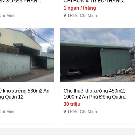
ỀN SỐ 553 PHAN...
CHỈ HƠN 4 TRIỆU/THÁNG...
1 ngàn / tháng
Chí Minh
TP.Hồ Chí Minh
ê kho xưởng 530m2 An
Cho thuê kho xưởng 450m2,
ng Quận 12
1000m2 An Phú Đông Quận...
30 triệu
Chí Minh
TP.Hồ Chí Minh