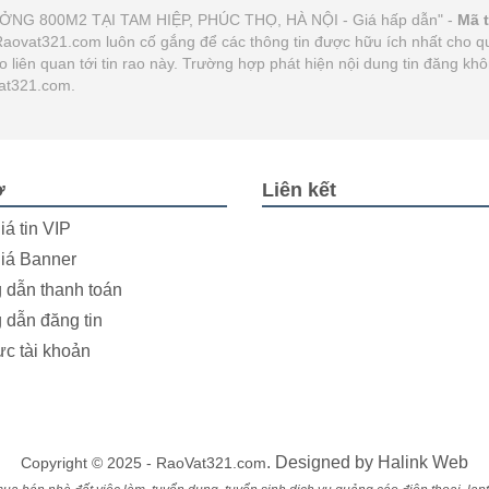
ƯỞNG 800M2 TẠI TAM HIỆP, PHÚC THỌ, HÀ NỘI - Giá hấp dẫn" -
Mã 
. Raovat321.com luôn cố gắng để các thông tin được hữu ích nhất cho
ào liên quan tới tin rao này. Trường hợp phát hiện nội dung tin đăng k
Vat321.com.
ợ
Liên kết
iá tin VIP
iá Banner
dẫn thanh toán
dẫn đăng tin
ực tài khoản
. Designed by
Halink Web
Copyright © 2025 - RaoVat321.com