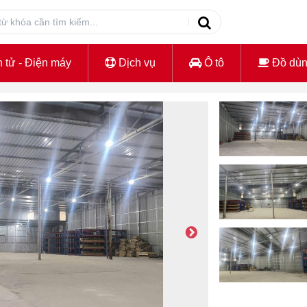
 tử - Điện máy
Dịch vụ
Ô tô
Đồ dù