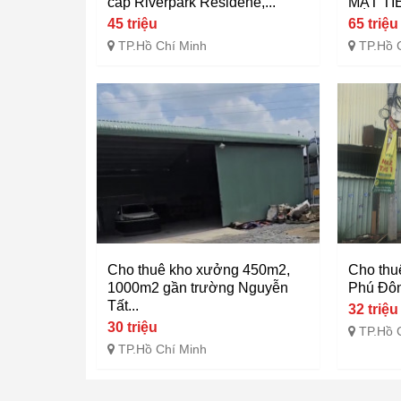
cấp Riverpark Residene,...
MẶT TI
45 triệu
65 triệu
TP.Hồ Chí Minh
TP.Hồ 
Cho thuê kho xưởng 450m2,
Cho thu
1000m2 gần trường Nguyễn
Phú Đô
Tất...
32 triệu
30 triệu
TP.Hồ 
TP.Hồ Chí Minh