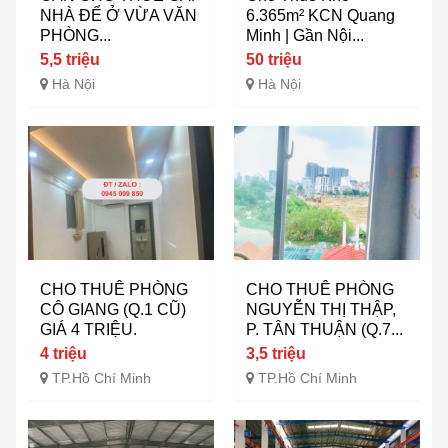
NHÀ ĐỂ Ở VỪA VĂN
6.365m² KCN Quang
PHÒNG...
Minh | Gần Nội...
5,5 triệu
50 triệu
Hà Nội
Hà Nội
CHO THUÊ PHÒNG
CHO THUÊ PHÒNG
CÔ GIANG (Q.1 CŨ)
NGUYỄN THỊ THẬP,
GIÁ 4 TRIỆU.
P. TÂN THUẬN (Q.7...
4 triệu
3,5 triệu
TP.Hồ Chí Minh
TP.Hồ Chí Minh