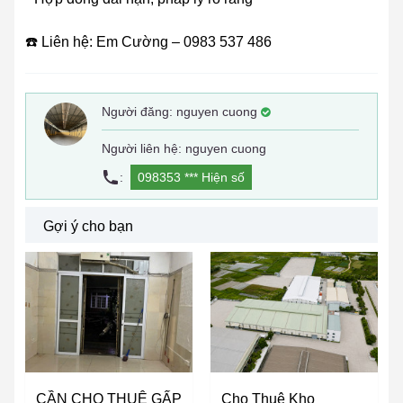
☎️ Liên hệ: Em Cường – 0983 537 486
Người đăng:
nguyen cuong
Người liên hệ: nguyen cuong
:
098353 ***
Hiện số
Gợi ý cho bạn
CẦN CHO THUÊ GẤP
Cho Thuê Kho