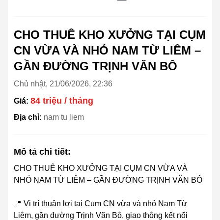
CHO THUÊ KHO XƯỞNG TẠI CỤM
CN VỪA VÀ NHỎ NAM TỪ LIÊM –
GẦN ĐƯỜNG TRỊNH VĂN BÔ
Chủ nhật, 21/06/2026, 22:36
84 triệu / tháng
Giá:
Địa chỉ:
nam tu liem
Mô tả chi tiết:
CHO THUÊ KHO XƯỞNG TẠI CỤM CN VỪA VÀ
NHỎ NAM TỪ LIÊM – GẦN ĐƯỜNG TRỊNH VĂN BÔ
📍 Vị trí thuận lợi tại Cụm CN vừa và nhỏ Nam Từ
Liêm, gần đường Trịnh Văn Bô, giao thông kết nối