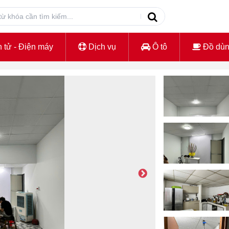
 tử - Điện máy
Dịch vụ
Ô tô
Đồ dù