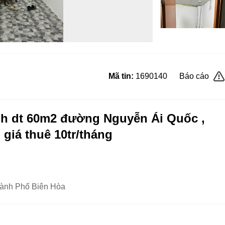
Mã tin:
1690140
Báo cáo
nh dt 60m2 đường Nguyễn Ái Quốc ,
giá thuê 10tr/tháng
hành Phố Biên Hòa