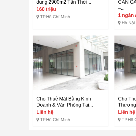
dụng 2900m2 Tân Thới...
CĂN G
–...
160 triệu
1 ngàn 
TP.Hồ Chí Minh
Hà Nội
Cho Thuê Mặt Bằng Kinh
Cho Thu
Doanh & Văn Phòng Tại...
Thương 
Liên hệ
Liên hệ
TP.Hồ Chí Minh
TP.Hồ 