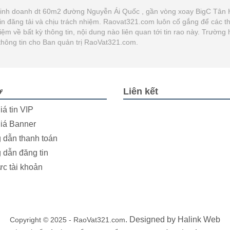
kinh doanh dt 60m2 đường Nguyễn Ái Quốc , gần vòng xoay BigC Tân Hi
g tin đăng tải và chịu trách nhiệm. Raovat321.com luôn cố gắng để các t
 về bất kỳ thông tin, nội dung nào liên quan tới tin rao này. Trường 
thông tin cho Ban quản trị RaoVat321.com.
ợ
Liên kết
iá tin VIP
iá Banner
dẫn thanh toán
dẫn đăng tin
ực tài khoản
. Designed by
Halink Web
Copyright © 2025 - RaoVat321.com