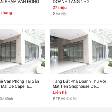
ẦN PHẠM VĂN ĐỒNG
DOANH TẦNG 1 + 2...
27 triệu
/ tháng
Hà Nội
ê Văn Phòng Tại Sàn
Tăng Bứt Phá Doanh Thu Với
Mại De Capella...
Mặt Tiền Shophouse De...
Liên hệ
Chí Minh
TP.Hồ Chí Minh