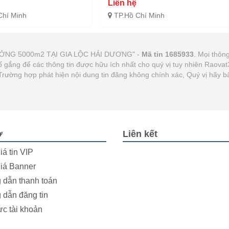
Liên hệ
Chí Minh
TP.Hồ Chí Minh
XƯỞNG 5000m2 TẠI GIA LỘC HẢI DƯƠNG" -
Mã tin 1685933
. Mọi thông
cố gắng để các thông tin được hữu ích nhất cho quý vị tuy nhiên Rao
ày. Trường hợp phát hiện nội dung tin đăng không chính xác, Quý vị hãy
ợ
Liên kết
iá tin VIP
iá Banner
dẫn thanh toán
dẫn đăng tin
ực tài khoản