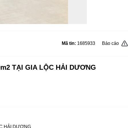
Mã tin:
1685933
Báo cáo
m2 TẠI GIA LỘC HẢI DƯƠNG
ỘC HẢI DƯƠNG