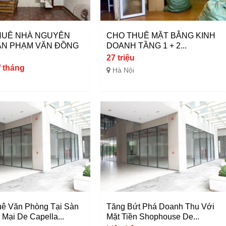
HUÊ NHÀ NGUYÊN
CHO THUÊ MẶT BẰNG KINH
ẦN PHẠM VĂN ĐỒNG
DOANH TẦNG 1 + 2...
27 triệu
/ tháng
Hà Nội
ê Văn Phòng Tại Sàn
Tăng Bứt Phá Doanh Thu Với
Mại De Capella...
Mặt Tiền Shophouse De...