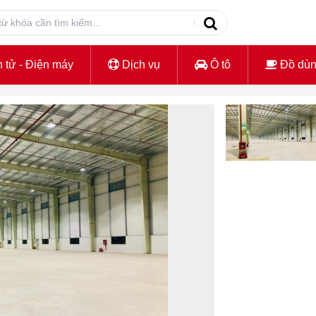
 tử - Điện máy
Dịch vụ
Ô tô
Đồ dù