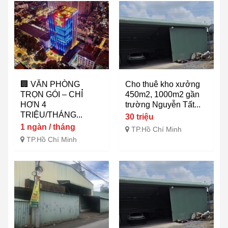
🏢 VĂN PHÒNG
Cho thuê kho xưởng
TRỌN GÓI – CHỈ
450m2, 1000m2 gần
HƠN 4
trường Nguyễn Tất...
TRIỆU/THÁNG...
30 triệu
1 ngàn / tháng
TP.Hồ Chí Minh
TP.Hồ Chí Minh