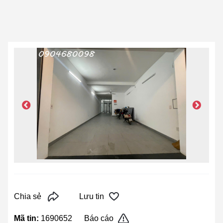
Chia sẻ
Lưu tin
Mã tin:
1690652
Báo cáo