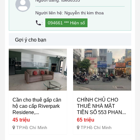
Người đăng:
tued6333
Người liên hệ: Nguyễn thị kim thoa
:
094661 ***
Hiện số
Gợi ý cho bạn
Cần cho thuê gấp căn
CHÍNH CHỦ CHO
hộ cao cấp Riverpark
THUÊ NHÀ MẶT
Residene,...
TIỀN SỐ 553 PHAN...
45 triệu
65 triệu
TP.Hồ Chí Minh
TP.Hồ Chí Minh