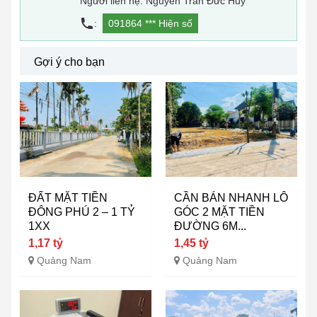
Người liên hệ: Nguyễn Trần Đức Huy
:
091864 ***
Hiện số
Gợi ý cho bạn
ĐẤT MẶT TIỀN
CẦN BÁN NHANH LÔ
ĐÔNG PHÚ 2 – 1 TỶ
GÓC 2 MẶT TIỀN
1XX
ĐƯỜNG 6M...
1,17 tỷ
1,45 tỷ
Quảng Nam
Quảng Nam