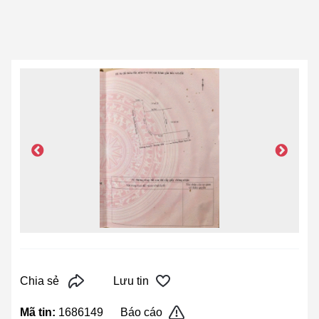
Chia sẻ
Lưu tin
Mã tin:
1686149
Báo cáo