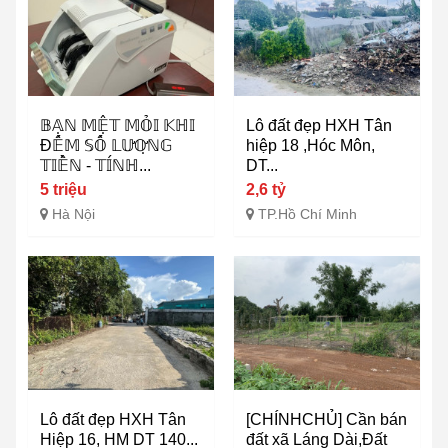
𝔹𝔸̣ℕ 𝕄𝔼̣̂𝕋 𝕄𝕆̉𝕀 𝕂ℍ𝕀
Lô đất đẹp HXH Tân
Đ𝔼̂́𝕄 𝕊𝕆̂́ 𝕃𝕌̛𝕆̛̣ℕ𝔾
hiệp 18 ,Hóc Môn,
𝕋𝕀𝔼̂̀ℕ - 𝕋𝕀́ℕℍ...
DT...
5 triệu
2,6 tỷ
Hà Nội
TP.Hồ Chí Minh
Lô đất đẹp HXH Tân
[CHÍNHCHỦ] Cần bán
Hiệp 16, HM DT 140...
đất xã Láng Dài,Đất