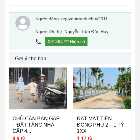
Người đăng:
nguyentranduchuy2311
Người liên hệ: Nguyễn Trần Đức Huy
:
091864 ***
Hiện số
Gợi ý cho bạn
CHỦ CẦN BÁN GẤP
ĐẤT MẶT TIỀN
– ĐẤT TẶNG NHÀ
ĐÔNG PHÚ 2 – 1 TỶ
CẤP 4...
1XX
8,9 tỷ
1,17 tỷ