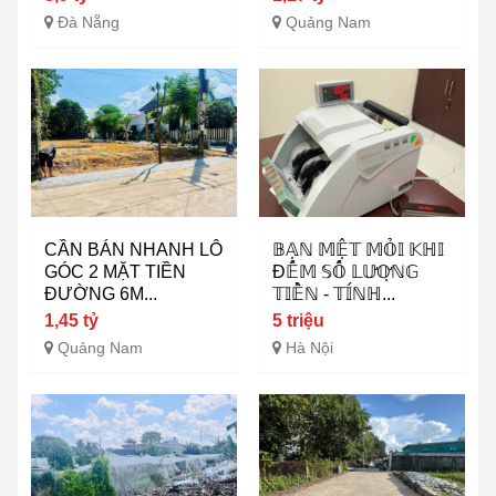
Đà Nẵng
Quảng Nam
CẦN BÁN NHANH LÔ
𝔹𝔸̣ℕ 𝕄𝔼̣̂𝕋 𝕄𝕆̉𝕀 𝕂ℍ𝕀
GÓC 2 MẶT TIỀN
Đ𝔼̂́𝕄 𝕊𝕆̂́ 𝕃𝕌̛𝕆̛̣ℕ𝔾
ĐƯỜNG 6M...
𝕋𝕀𝔼̂̀ℕ - 𝕋𝕀́ℕℍ...
1,45 tỷ
5 triệu
Quảng Nam
Hà Nội