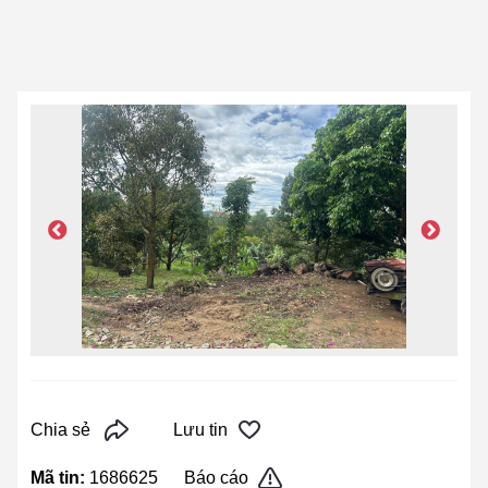
Chia sẻ
Lưu tin
Mã tin:
1686625
Báo cáo