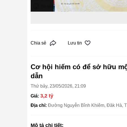
Chia sẻ
Lưu tin
Cơ hội hiếm có để sở hữu một
dẫn
Thứ bảy, 23/05/2026, 21:09
3,2 tỷ
Giá:
Địa chỉ:
Đường Nguyễn Bỉnh Khiêm, Đăk Hà, 
Mô tả chi tiết: