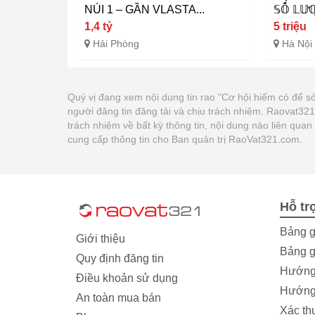
NÚI 1 – GẦN VLASTA...
𝕊𝕆̂́ 𝕃𝕌̛
1,4 tỷ
5 triệu
Hải Phòng
Hà Nội
Quý vị đang xem nội dung tin rao "Cơ hội hiếm có để s
người đăng tin đăng tải và chịu trách nhiệm. Raovat3
trách nhiệm về bất kỳ thông tin, nội dung nào liên qua
cung cấp thông tin cho Ban quản trị RaoVat321.com.
Hỗ tr
Bảng g
Giới thiệu
Bảng g
Quy định đăng tin
Hướng 
Điều khoản sử dụng
Hướng 
An toàn mua bán
Xác th