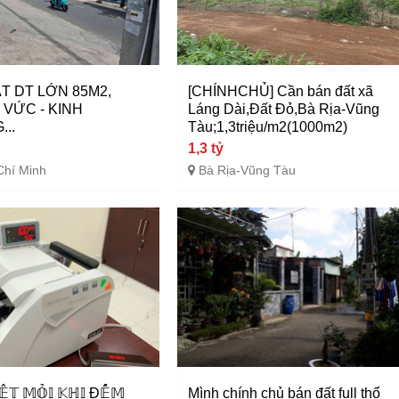
T DT LỚN 85M2,
[CHÍNHCHỦ] Cần bán đất xã
VỨC - KINH
Láng Dài,Đất Đỏ,Bà Rịa-Vũng
..
Tàu;1,3triệu/m2(1000m2)
1,3 tỷ
Chí Minh
Bà Rịa-Vũng Tàu
̣̂𝕋 𝕄𝕆̉𝕀 𝕂ℍ𝕀 Đ𝔼̂́𝕄
Mình chính chủ bán đất full thổ