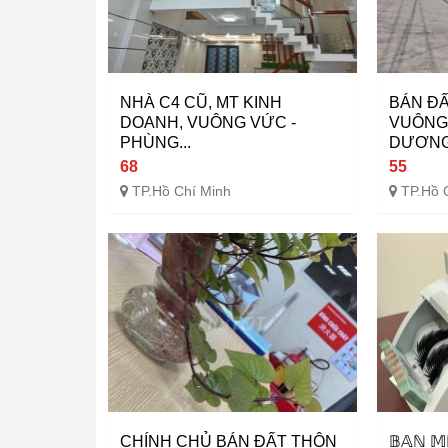
NHÀ C4 CŨ, MT KINH
BÁN ĐẤ
DOANH, VUÔNG VỨC -
VUÔNG 
PHÙNG...
DƯƠNG.
68
55
TP.Hồ Chí Minh
TP.Hồ 
CHÍNH CHỦ BÁN ĐẤT THÔN
𝔹𝔸̣ℕ 𝕄