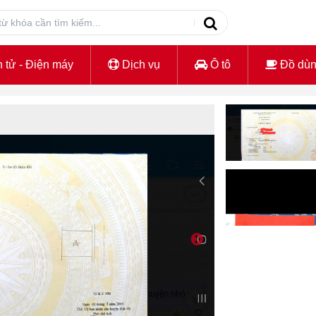
 tử - Điện máy
Dịch vụ
Ô tô
Đồ dù