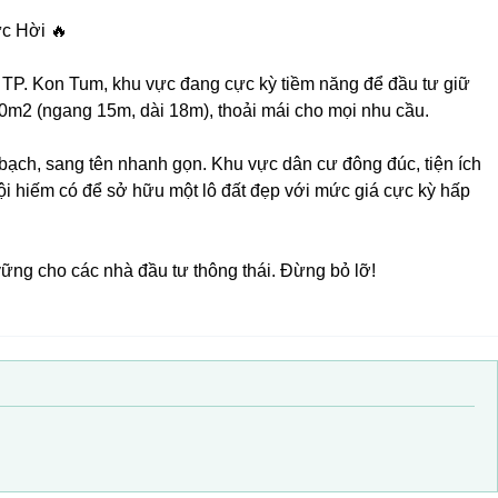
c Hời 🔥
, TP. Kon Tum, khu vực đang cực kỳ tiềm năng để đầu tư giữ
270m2 (ngang 15m, dài 18m), thoải mái cho mọi nhu cầu.
bạch, sang tên nhanh gọn. Khu vực dân cư đông đúc, tiện ích
ội hiếm có để sở hữu một lô đất đẹp với mức giá cực kỳ hấp
 vững cho các nhà đầu tư thông thái. Đừng bỏ lỡ!