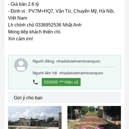
- Giá bán 2.6 tỷ
- Định vị : PV7M+HQ7, Vân Từ, Chuyên Mỹ, Hà Nội,
Việt Nam
Lh chính chủ 0336952536 Nhật Anh
Mong tiếp khách thiện chí.
Xin cảm ơn!
Người đăng:
nhadatvietnamtoanquoc
Người liên hệ: nhadatvietnamtoanquoc
:
033695 ***
Hiện số
Gợi ý cho bạn