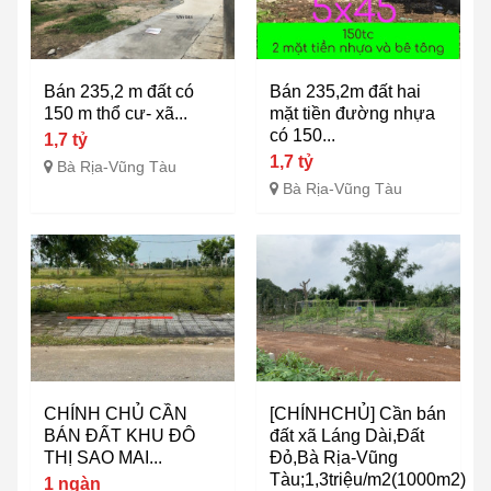
Bán 235,2 m đất có
Bán 235,2m đất hai
150 m thổ cư- xã...
mặt tiền đường nhựa
có 150...
1,7 tỷ
1,7 tỷ
Bà Rịa-Vũng Tàu
Bà Rịa-Vũng Tàu
CHÍNH CHỦ CẦN
[CHÍNHCHỦ] Cần bán
BÁN ĐẤT KHU ĐÔ
đất xã Láng Dài,Đất
THỊ SAO MAI...
Đỏ,Bà Rịa-Vũng
Tàu;1,3triệu/m2(1000m2)
1 ngàn