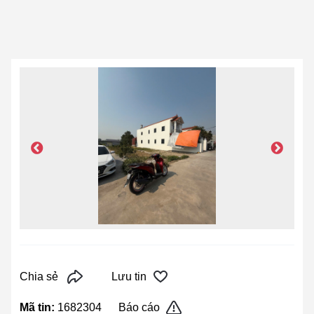
Chia sẻ
Lưu tin
Mã tin:
1682304
Báo cáo