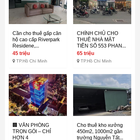
Cần cho thuê gấp căn
CHÍNH CHỦ CHO
hộ cao cấp Riverpark
THUÊ NHÀ MẶT
Residene,...
TIỀN SỐ 553 PHAN...
45 triệu
65 triệu
TP.Hồ Chí Minh
TP.Hồ Chí Minh
🏢 VĂN PHÒNG
Cho thuê kho xưởng
TRỌN GÓI – CHỈ
450m2, 1000m2 gần
HƠN 4
trường Nguyễn Tất...