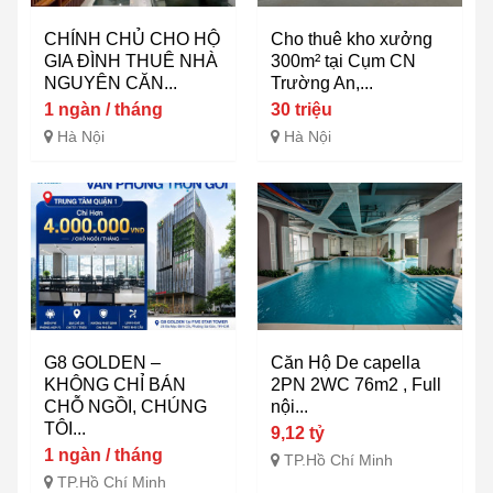
CHÍNH CHỦ CHO HỘ
Cho thuê kho xưởng
GIA ĐÌNH THUÊ NHÀ
300m² tại Cụm CN
NGUYÊN CĂN...
Trường An,...
1 ngàn / tháng
30 triệu
Hà Nội
Hà Nội
G8 GOLDEN –
Căn Hộ De capella
KHÔNG CHỈ BÁN
2PN 2WC 76m2 , Full
CHỖ NGỒI, CHÚNG
nội...
TÔI...
9,12 tỷ
1 ngàn / tháng
TP.Hồ Chí Minh
TP.Hồ Chí Minh