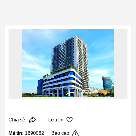
Chia sẻ
Lưu tin
Mã tin:
1690062
Báo cáo