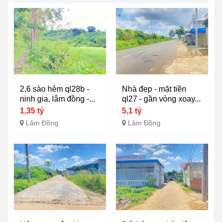
2,6 sào hẻm ql28b -
Nhà đẹp - mặt tiền
ninh gia, lâm đồng -...
ql27 - gần vòng xoay...
1,35 tỷ
5,1 tỷ
Lâm Đồng
Lâm Đồng