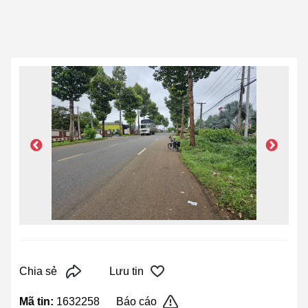
Chia sẻ
Lưu tin
Mã tin:
1632258
Báo cáo