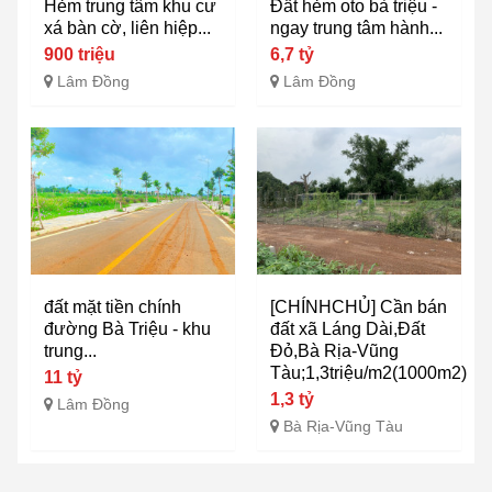
Hẻm trung tâm khu cư
Đất hẻm oto bà triệu -
xá bàn cờ, liên hiệp...
ngay trung tâm hành...
900 triệu
6,7 tỷ
Lâm Đồng
Lâm Đồng
đất mặt tiền chính
[CHÍNHCHỦ] Cần bán
đường Bà Triệu - khu
đất xã Láng Dài,Đất
trung...
Đỏ,Bà Rịa-Vũng
Tàu;1,3triệu/m2(1000m2)
11 tỷ
1,3 tỷ
Lâm Đồng
Bà Rịa-Vũng Tàu