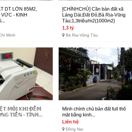
T DT LỚN 85M2,
[CHÍNHCHỦ] Cần bán đất xã
VỨC - KINH
Láng Dài,Đất Đỏ,Bà Rịa-Vũng
..
Tàu;1,3triệu/m2(1000m2)
1,3 tỷ
Chí Minh
Bà Rịa-Vũng Tàu
̣̂𝕋 𝕄𝕆̉𝕀 𝕂ℍ𝕀 Đ𝔼̂́𝕄
Mình chính chủ bán đất full thổ
𝕆̛̣ℕ𝔾 𝕋𝕀𝔼̂̀ℕ - 𝕋𝕀́ℕℍ...
mặt bằng kinh...
Liên hệ
Đồng Nai