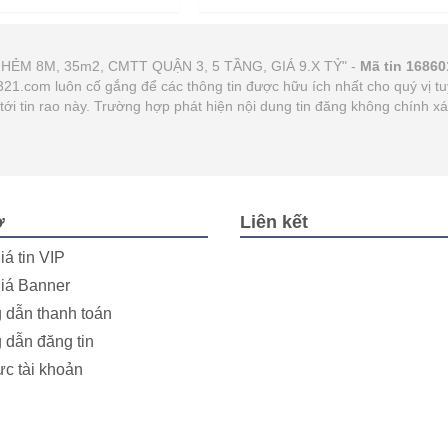
, HẺM 8M, 35m2, CMTT QUẬN 3, 5 TẦNG, GIÁ 9.X TỶ" -
Mã tin 16860
at321.com luôn cố gắng để các thông tin được hữu ích nhất cho quý vị
n tới tin rao này. Trường hợp phát hiện nội dung tin đăng không chính 
ợ
Liên kết
iá tin VIP
iá Banner
dẫn thanh toán
dẫn đăng tin
ực tài khoản