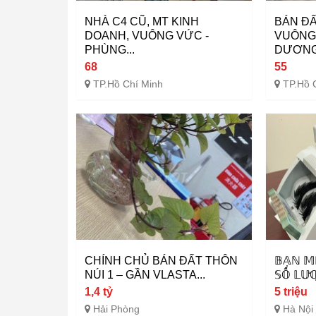
NHÀ C4 CŨ, MT KINH
BÁN ĐẤ
DOANH, VUÔNG VỨC -
VUÔNG 
PHÙNG...
DƯƠNG.
68
55
TP.Hồ Chí Minh
TP.Hồ 
CHÍNH CHỦ BÁN ĐẤT THÔN
𝔹𝔸̣ℕ 𝕄
NÚI 1 – GẦN VLASTA...
𝕊𝕆̂́ 𝕃𝕌̛
1,4 tỷ
5 triệu
Hải Phòng
Hà Nội