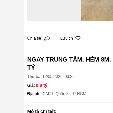
Chia sẻ
Lưu tin
NGAY TRUNG TÂM, HẺM 8M, 3
TỶ
Thứ ba, 12/05/2026, 03:26
9,8 tỷ
Giá:
Địa chỉ:
CMTT, Quận 3, TP HCM
Mô tả chi tiết: