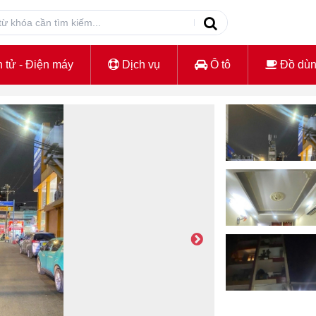
 tử - Điện máy
Dịch vụ
Ô tô
Đồ dù