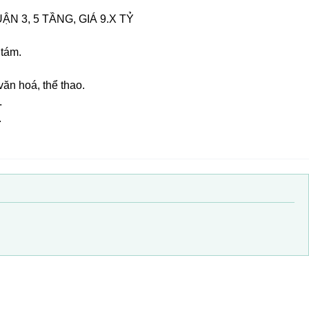
N 3, 5 TẦNG, GIÁ 9.X TỶ
 tám.
văn hoá, thể thao.
.
.