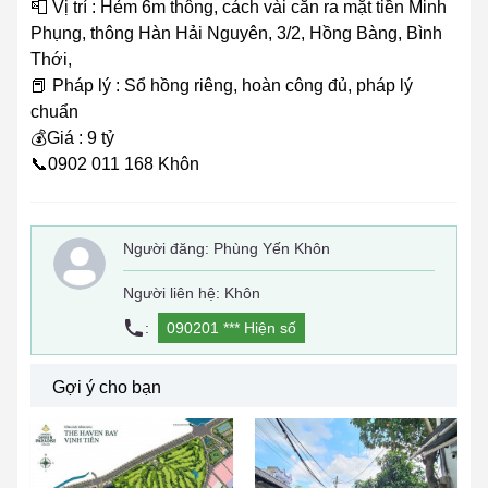
📮 Vị trí : Hẻm 6m thông, cách vài căn ra mặt tiền Minh
Phụng, thông Hàn Hải Nguyên, 3/2, Hồng Bàng, Bình
Thới,
📕 Pháp lý : Sổ hồng riêng, hoàn công đủ, pháp lý
chuẩn
💰Giá : 9 tỷ
📞0902 011 168 Khôn
Người đăng:
Phùng Yến Khôn
Người liên hệ: Khôn
:
090201 ***
Hiện số
Gợi ý cho bạn