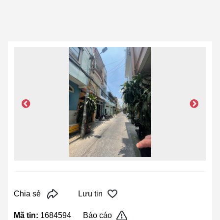
Chia sẻ
Lưu tin
Mã tin:
1684594
Báo cáo