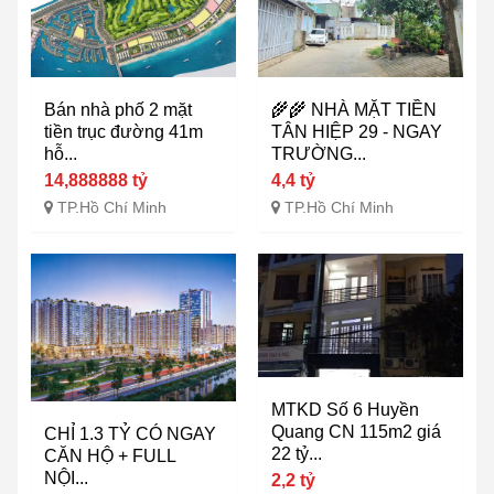
Bán nhà phố 2 mặt
🌾🌾 NHÀ MẶT TIỀN
tiền trục đường 41m
TÂN HIỆP 29 - NGAY
hỗ...
TRƯỜNG...
14,888888 tỷ
4,4 tỷ
TP.Hồ Chí Minh
TP.Hồ Chí Minh
MTKD Số 6 Huyền
Quang CN 115m2 giá
CHỈ 1.3 TỶ CÓ NGAY
22 tỷ...
CĂN HỘ + FULL
NỘI...
2,2 tỷ