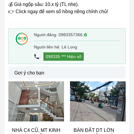
💰 Giá ngộp sâu: 10.x tỷ (TL nhẹ).
👉 Click ngay để xem sổ hồng riêng chính chủ!
Người đăng:
0983357366
Người liên hệ: Lê Long
:
098335 ***
Hiện số
Gợi ý cho bạn
NHÀ C4 CŨ, MT KINH
BÁN ĐẤT DT LỚN