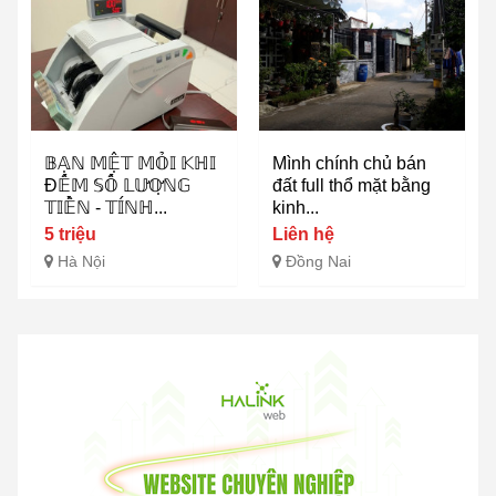
𝔹𝔸̣ℕ 𝕄𝔼̣̂𝕋 𝕄𝕆̉𝕀 𝕂ℍ𝕀
Mình chính chủ bán
Đ𝔼̂́𝕄 𝕊𝕆̂́ 𝕃𝕌̛𝕆̛̣ℕ𝔾
đất full thổ mặt bằng
𝕋𝕀𝔼̂̀ℕ - 𝕋𝕀́ℕℍ...
kinh...
5 triệu
Liên hệ
Hà Nội
Đồng Nai