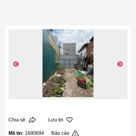
Chia sẻ
Lưu tin
Mã tin:
1690694
Báo cáo