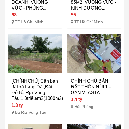
DOANH, VUÔNG
85M2, VUÔNG VỨC -
VỨC - PHÙNG...
KINH DƯƠNG...
68
55
TP.Hồ Chí Minh
TP.Hồ Chí Minh
[CHÍNHCHỦ] Cần bán
CHÍNH CHỦ BÁN
đất xã Láng Dài,Đất
ĐẤT THÔN NÚI 1 –
Đỏ,Bà Rịa-Vũng
GẦN VLASTA...
Tàu;1,3triệu/m2(1000m2)
1,4 tỷ
1,3 tỷ
Hải Phòng
Bà Rịa-Vũng Tàu