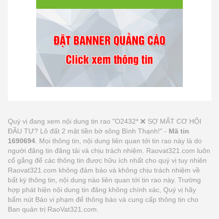
Quý vị đang xem nội dung tin rao "O2432* ❌ SỢ MẤT CƠ HỘI
ĐẦU TƯ? Lô đất 2 mặt tiền bờ sông Bình Thạnh!" -
Mã tin
1690694
. Mọi thông tin, nội dung liên quan tới tin rao này là do
người đăng tin đăng tải và chịu trách nhiệm. Raovat321.com luôn
cố gắng để các thông tin được hữu ích nhất cho quý vị tuy nhiên
Raovat321.com không đảm bảo và không chịu trách nhiệm về
bất kỳ thông tin, nội dung nào liên quan tới tin rao này. Trường
hợp phát hiện nội dung tin đăng không chính xác, Quý vị hãy
bấm nút Báo vi phạm để thông báo và cung cấp thông tin cho
Ban quản trị RaoVat321.com.