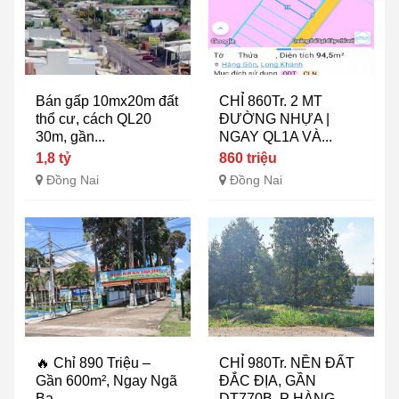
Bán gấp 10mx20m đất
CHỈ 860Tr. 2 MT
thổ cư, cách QL20
ĐƯỜNG NHỰA |
30m, gần...
NGAY QL1A VÀ...
1,8 tỷ
860 triệu
Đồng Nai
Đồng Nai
🔥 Chỉ 890 Triệu –
CHỈ 980Tr. NỀN ĐẤT
Gần 600m², Ngay Ngã
ĐẮC ĐỊA, GẦN
Ba...
DT770B, P HÀNG...