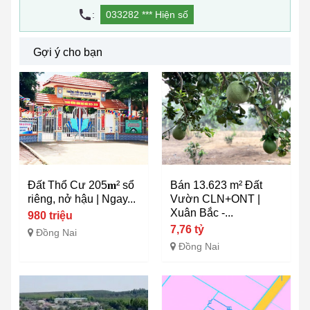
:
033282 ***
Hiện số
Gợi ý cho bạn
Đất Thổ Cư 205𝐦² sổ
Bán 13.623 m² Đất
riêng, nở hậu | Ngay...
Vườn CLN+ONT |
Xuân Bắc -...
980 triệu
7,76 tỷ
Đồng Nai
Đồng Nai