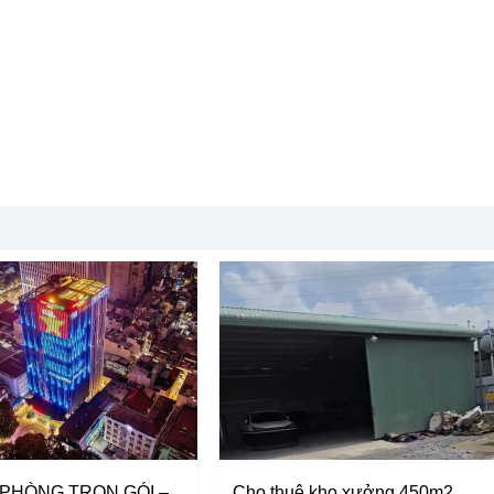
 PHÒNG TRỌN GÓI –
Cho thuê kho xưởng 450m2,