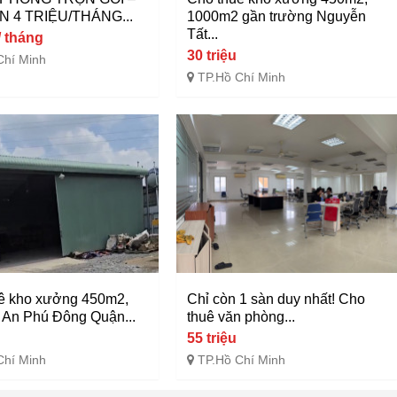
N 4 TRIỆU/THÁNG...
1000m2 gần trường Nguyễn
Tất...
/ tháng
30 triệu
Chí Minh
TP.Hồ Chí Minh
ê kho xưởng 450m2,
Chỉ còn 1 sàn duy nhất! Cho
An Phú Đông Quận...
thuê văn phòng...
55 triệu
Chí Minh
TP.Hồ Chí Minh