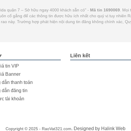
vida quận 7 – Sở hữu ngay 4000 khách sẵn có" -
Mã tin 1690069
. Mọi 
luôn cố gắng để các thông tin được hữu ích nhất cho quý vị tuy nhiê
tin rao này. Trường hợp phát hiện nội dung tin đăng không chính xác, 
ợ
Liên kết
iá tin VIP
iá Banner
dẫn thanh toán
dẫn đăng tin
ực tài khoản
. Designed by
Halink Web
Copyright © 2025 - RaoVat321.com