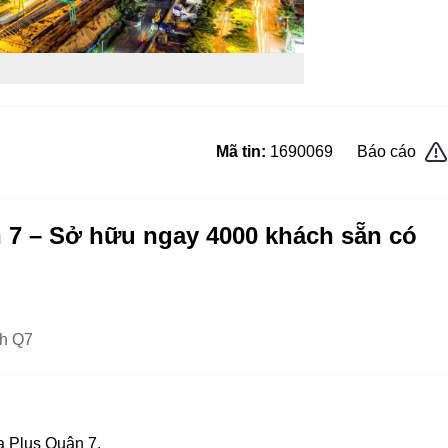
Mã tin:
1690069
Báo cáo
 7 – Sở hữu ngay 4000 khách sẵn có
nh Q7
a Plus Quận 7.