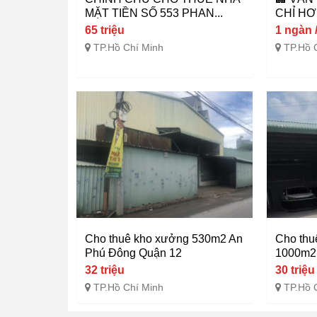
MẶT TIỀN SỐ 553 PHAN...
CHỈ HƠ
65 triệu
1 ngàn 
TP.Hồ Chí Minh
TP.Hồ 
Cho thuê kho xưởng 530m2 An
Cho thu
Phú Đông Quận 12
1000m2 
32 triệu
30 triệu
TP.Hồ Chí Minh
TP.Hồ 