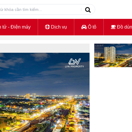
 tử - Điện máy
Dịch vụ
Ô tô
Đồ dù