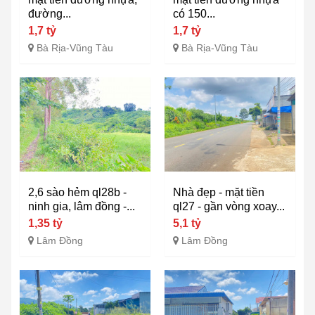
đường...
có 150...
1,7 tỷ
1,7 tỷ
Bà Rịa-Vũng Tàu
Bà Rịa-Vũng Tàu
2,6 sào hẻm ql28b -
Nhà đẹp - mặt tiền
ninh gia, lâm đồng -...
ql27 - gần vòng xoay...
1,35 tỷ
5,1 tỷ
Lâm Đồng
Lâm Đồng