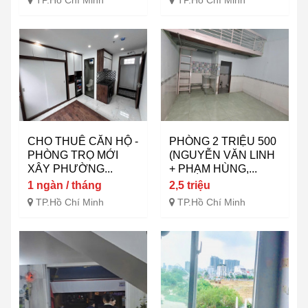
TP.Hồ Chí Minh
TP.Hồ Chí Minh
CHO THUÊ CĂN HỘ -
PHÒNG 2 TRIỆU 500
PHÒNG TRỌ MỚI
(NGUYỄN VĂN LINH
XÂY PHƯỜNG...
+ PHẠM HÙNG,...
1 ngàn / tháng
2,5 triệu
TP.Hồ Chí Minh
TP.Hồ Chí Minh