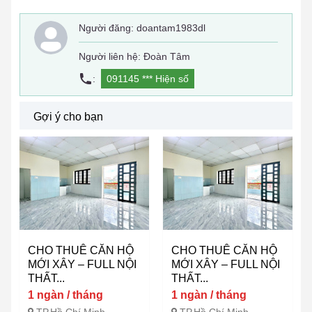
Người đăng:
doantam1983dl
Người liên hệ: Đoàn Tâm
:
091145 ***
Hiện số
Gợi ý cho bạn
CHO THUÊ CĂN HỘ
CHO THUÊ CĂN HỘ
MỚI XÂY – FULL NỘI
MỚI XÂY – FULL NỘI
THẤT...
THẤT...
1 ngàn / tháng
1 ngàn / tháng