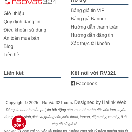
Bảng giá tin VIP
Giới thiệu
Bảng giá Banner
Quy định đăng tin
Hướng dẫn thanh toán
Điều khoản sử dụng
Hướng dẫn đăng tin
An toàn mua bán
Xác thực tài khoản
Blog
Liên hệ
Liên kết
Kết nối với RV321
Facebook
. Designed by
Halink Web
Copyright © 2025 - RaoVat321.com
Đăng tin nhanh miễn phí, tin bất động sản, mua bán nhà đất,việc làm, tuyển
dụng, tuyển sinh,dịch vụ,quảng cáo,điện thoại, laptop, điện máy, xe máy, ô tô,
chợ đồ cũ giá rẻ...
GÓP Ý
Raovat321.com chỉ chuyển tải thông tin. Không chịu bất kỳ trách nhiệm nào từ