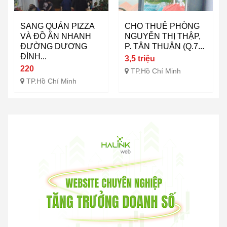
SANG QUÁN PIZZA
CHO THUÊ PHÒNG
VÀ ĐỒ ĂN NHANH
NGUYỄN THỊ THẬP,
ĐƯỜNG DƯƠNG
P. TÂN THUẬN (Q.7...
ĐÌNH...
3,5 triệu
220
TP.Hồ Chí Minh
TP.Hồ Chí Minh