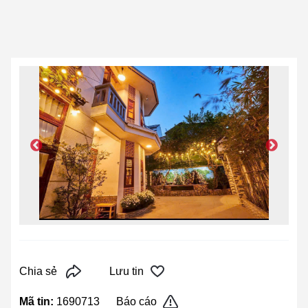
Chia sẻ
Lưu tin
Mã tin:
1690713
Báo cáo