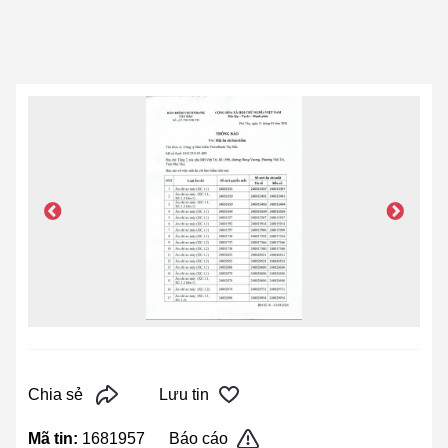
Chia sẻ
Lưu tin
Mã tin:
1681957
Báo cáo