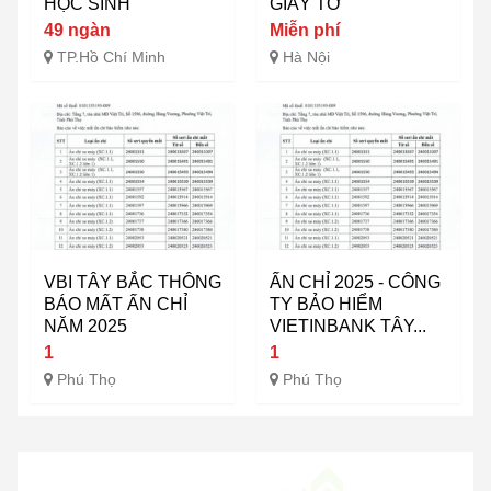
HỌC SINH
GIẤY TỜ
49 ngàn
Miễn phí
TP.Hồ Chí Minh
Hà Nội
VBI TÂY BẮC THÔNG
ẤN CHỈ 2025 - CÔNG
BÁO MẤT ẤN CHỈ
TY BẢO HIỂM
NĂM 2025
VIETINBANK TÂY...
1
1
Phú Thọ
Phú Thọ