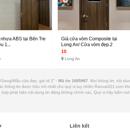
 nhựa ABS tại Bến Tre
Giá cửa vòm Composite tại
u 1...
Long An/ Cửa vòm đẹp.2
10
e
Long An
 Giang/Mẫu cửa đẹp, giá rẻ 2" -
Mã tin 1685967
. Mọi thông tin, nội du
ác thông tin được hữu ích nhất cho quý vị tuy nhiên Raovat321.com kh
ờng hợp phát hiện nội dung tin đăng không chính xác, Quý vị hãy bấm n
ợ
Liên kết