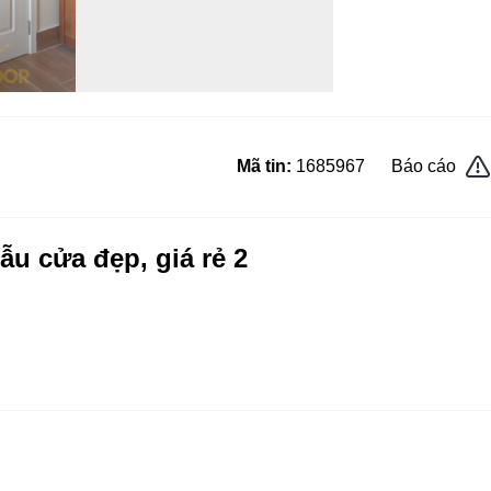
Mã tin:
1685967
Báo cáo
ẫu cửa đẹp, giá rẻ 2