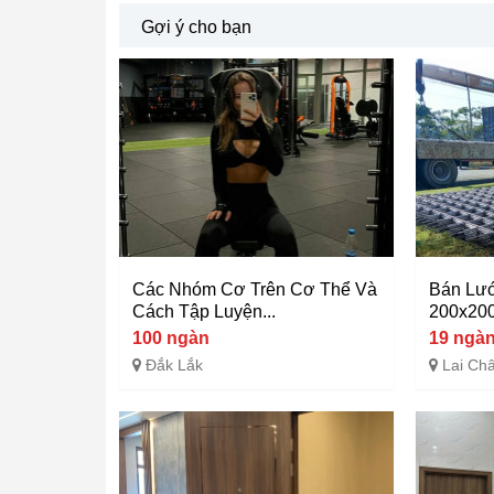
Gợi ý cho bạn
Các Nhóm Cơ Trên Cơ Thể Và
Bán Lướ
Cách Tập Luyện...
200x200,
100 ngàn
19 ngà
Đắk Lắk
Lai Ch