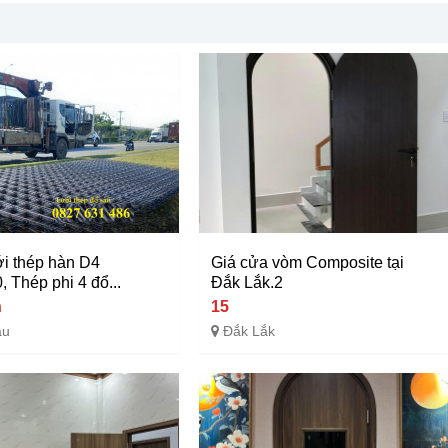
i thép hàn D4
Giá cửa vòm Composite tại
 Thép phi 4 đổ...
Đắk Lắk.2
n
15
âu
Đắk Lắk