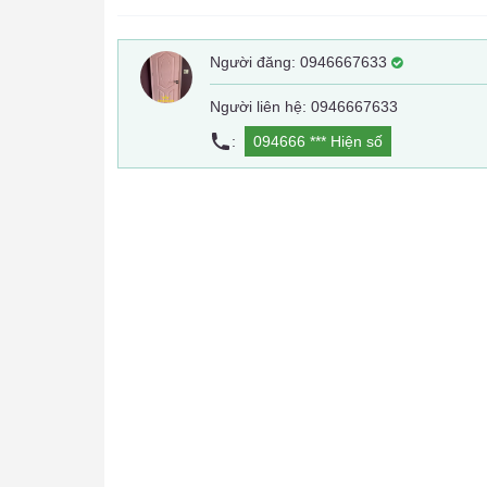
Người đăng:
0946667633
Người liên hệ: 0946667633
:
094666 ***
Hiện số