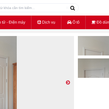
 tử - Điện máy
Dịch vụ
Ô tô
Đồ dù