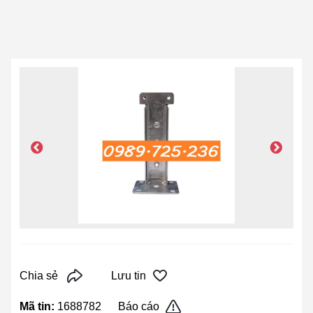
Chia sẻ
Lưu tin
Mã tin:
1688782
Báo cáo