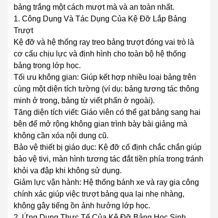
bảng trắng một cách mượt mà và an toàn nhất.
1. Công Dụng Và Tác Dụng Của Kệ Đỡ Lắp Bảng
Trượt
Kệ đỡ và hệ thống ray treo bảng trượt đóng vai trò là
cơ cấu chịu lực và định hình cho toàn bộ hệ thống
bảng trong lớp học.
Tối ưu không gian: Giúp kết hợp nhiều loại bảng trên
cùng một diện tích tường (ví dụ: bảng tương tác thông
minh ở trong, bảng từ viết phấn ở ngoài).
Tăng diện tích viết: Giáo viên có thể gạt bảng sang hai
bên để mở rộng không gian trình bày bài giảng mà
không cần xóa nội dung cũ.
Bảo vệ thiết bị giáo dục: Kệ đỡ cố định chắc chắn giúp
bảo vệ tivi, màn hình tương tác đắt tiền phía trong tránh
khỏi va đập khi không sử dụng.
Giảm lực vận hành: Hệ thống bánh xe và ray gia công
chính xác giúp việc trượt bảng qua lại nhẹ nhàng,
không gây tiếng ồn ảnh hưởng lớp học.
2. Ứng Dụng Thực Tế Của Kệ Đỡ Bảng Học Sinh