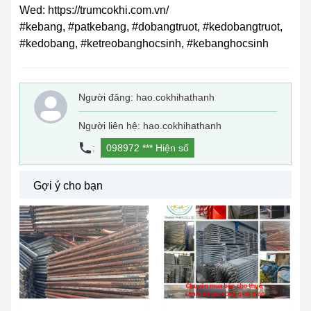
Wed: https://trumcokhi.com.vn/
#kebang, #patkebang, #dobangtruot, #kedobangtruot,
#kedobang, #ketreobanghocsinh, #kebanghocsinh
Người đăng:
hao.cokhihathanh
Người liên hệ: hao.cokhihathanh
:
098972 ***
Hiện số
Gợi ý cho bạn