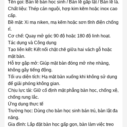
Tên gọi: Bản lề bàn học sinh / Bản lề gấp lật / Bản lề lá.
Chất liệu: Thép cán nguội, hợp kim kẽm hoặc inox cao
cấp.
Bề mặt: Xi mạ niken, mạ kẽm hoặc sơn tĩnh điện chống
rỉ.
Cơ chế: Quay mở góc 90 độ hoặc 180 độ linh hoạt.
Tác dụng và Công dụng
Tạo liên kết: Kết nối chặt chẽ giữa hai vách gỗ hoặc
mặt bàn.
Hỗ trợ gập mở: Giúp mặt bàn đóng mở nhẹ nhàng,
không gây tiếng động.
Tối ưu diện tích: Hạ mặt bàn xuống khi không sử dụng
để giải phóng không gian.
Chịu lực tải: Giữ cố định mặt phẳng bàn học, chống xệ,
chống rung lắc.
Ứng dụng thực tế
Trường học: Dùng cho bàn học sinh bán trú, bàn lật đa
năng.
Gia đình: Lắp đặt bàn học gấp gọn, bàn làm việc treo