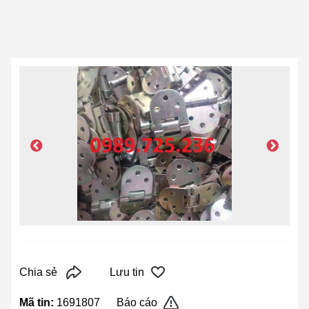
Chia sẻ
Lưu tin
Mã tin:
1691807
Báo cáo