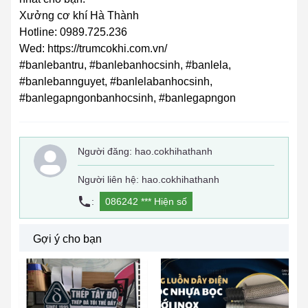
Xưởng cơ khí Hà Thành
Hotline: 0989.725.236
Wed: https://trumcokhi.com.vn/
#banlebantru, #banlebanhocsinh, #banlela,
#banlebannguyet, #banlelabanhocsinh,
#banlegapngonbanhocsinh, #banlegapngon
Người đăng:
hao.cokhihathanh
Người liên hệ: hao.cokhihathanh
:
086242 ***
Hiện số
Gợi ý cho bạn