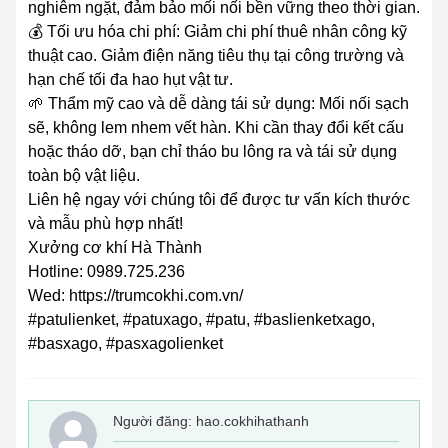
nghiêm ngặt, đảm bảo mối nối bền vững theo thời gian.
💰 Tối ưu hóa chi phí: Giảm chi phí thuê nhân công kỹ
thuật cao. Giảm điện năng tiêu thụ tại công trường và
hạn chế tối đa hao hụt vật tư.
🌱 Thẩm mỹ cao và dễ dàng tái sử dụng: Mối nối sạch
sẽ, không lem nhem vết hàn. Khi cần thay đổi kết cấu
hoặc tháo dỡ, bạn chỉ tháo bu lông ra và tái sử dụng
toàn bộ vật liệu.
Liên hệ ngay với chúng tôi để được tư vấn kích thước
và mẫu phù hợp nhất!
Xưởng cơ khí Hà Thành
Hotline: 0989.725.236
Wed: https://trumcokhi.com.vn/
#patulienket, #patuxago, #patu, #baslienketxago,
#basxago, #pasxagolienket
Người đăng:
hao.cokhihathanh