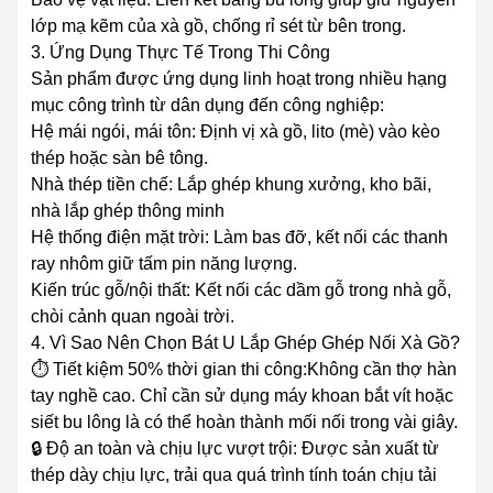
lớp mạ kẽm của xà gồ, chống rỉ sét từ bên trong.
3. Ứng Dụng Thực Tế Trong Thi Công
Sản phẩm được ứng dụng linh hoạt trong nhiều hạng
mục công trình từ dân dụng đến công nghiệp:
Hệ mái ngói, mái tôn: Định vị xà gồ, lito (mè) vào kèo
thép hoặc sàn bê tông.
Nhà thép tiền chế: Lắp ghép khung xưởng, kho bãi,
nhà lắp ghép thông minh
Hệ thống điện mặt trời: Làm bas đỡ, kết nối các thanh
ray nhôm giữ tấm pin năng lượng.
Kiến trúc gỗ/nội thất: Kết nối các dầm gỗ trong nhà gỗ,
chòi cảnh quan ngoài trời.
4. Vì Sao Nên Chọn Bát U Lắp Ghép Ghép Nối Xà Gồ?
⏱️ Tiết kiệm 50% thời gian thi công:Không cần thợ hàn
tay nghề cao. Chỉ cần sử dụng máy khoan bắt vít hoặc
siết bu lông là có thể hoàn thành mối nối trong vài giây.
🔒 Độ an toàn và chịu lực vượt trội: Được sản xuất từ
thép dày chịu lực, trải qua quá trình tính toán chịu tải