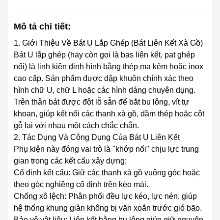
Mô tả chi tiết:
1. Giới Thiệu Về Bát U Lắp Ghép (Bát Liên Kết Xà Gồ)
Bát U lắp ghép (hay còn gọi là bas liên kết, pat ghép
nối) là linh kiện định hình bằng thép mạ kẽm hoặc inox
cao cấp. Sản phẩm được dập khuôn chính xác theo
hình chữ U, chữ L hoặc các hình dáng chuyên dụng.
Trên thân bát được đột lỗ sẵn để bắt bu lông, vít tự
khoan, giúp kết nối các thanh xà gồ, dầm thép hoặc cột
gỗ lại với nhau một cách chắc chắn.
2. Tác Dụng Và Công Dụng Của Bát U Liên Kết
Phụ kiện này đóng vai trò là "khớp nối" chịu lực trung
gian trong các kết cấu xây dựng:
Cố định kết cấu: Giữ các thanh xà gồ vuông góc hoặc
theo góc nghiêng cố định trên kèo mái.
Chống xô lệch: Phân phối đều lực kéo, lực nén, giúp
hệ thống khung giàn không bị vặn xoắn trước gió bão.
Bảo vệ vật liệu: Liên kết bằng bu lông giúp giữ nguyên