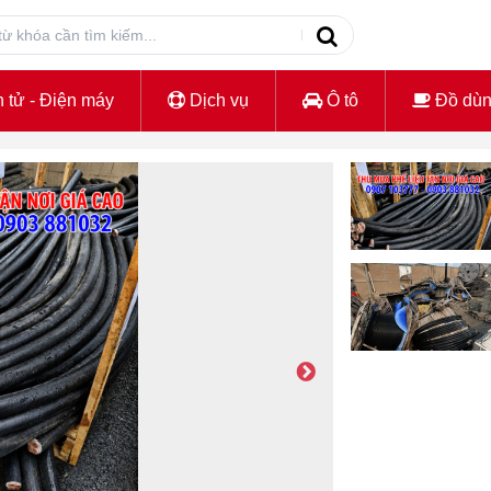
 tử - Điện máy
Dịch vụ
Ô tô
Đồ dù