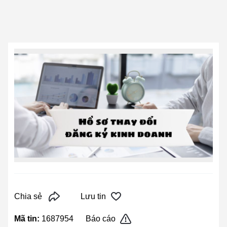
Chia sẻ
Lưu tin
Mã tin:
1687954
Báo cáo