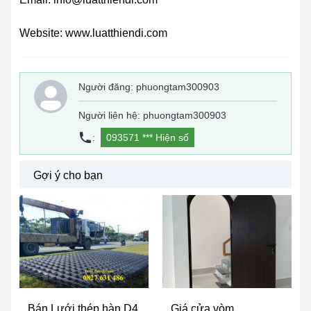
Website: www.luatthiendi.com
Người đăng:
phuongtam300903
Người liên hệ: phuongtam300903
:
093571 ***
Hiện số
Gợi ý cho bạn
Bán Lưới thép hàn D4
Giá cửa vòm