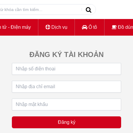
 tử - Điện máy
Dịch vụ
Ô tô
Đồ dù
ĐĂNG KÝ TÀI KHOẢN
Đăng ký