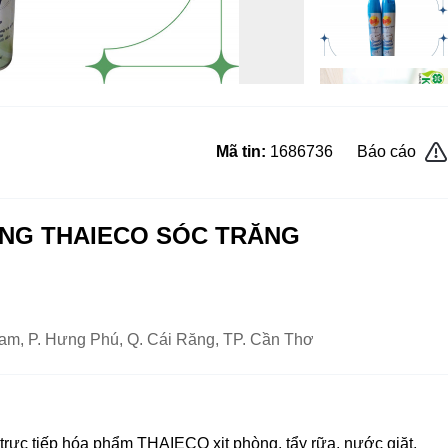
Mã tin:
1686736
Báo cáo
ÒNG THAIECO SÓC TRĂNG
am, P. Hưng Phú, Q. Cái Răng, TP. Cần Thơ
ực tiếp hóa phẩm THAIECO xịt phòng, tẩy rữa, nước giặt,