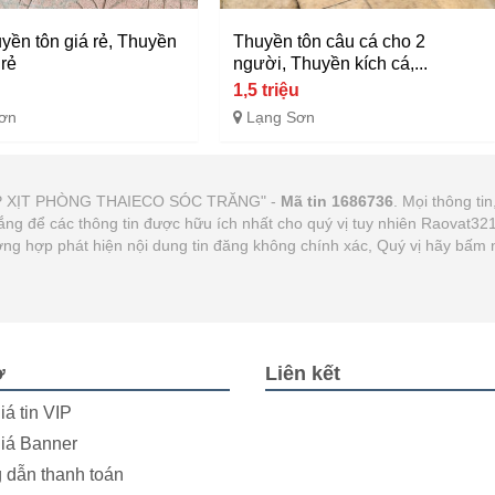
yền tôn giá rẻ, Thuyền
Thuyền tôn câu cá cho 2
 rẻ
người, Thuyền kích cá,...
u
1,5 triệu
ơn
Lạng Sơn
CẤP XỊT PHÒNG THAIECO SÓC TRĂNG" -
Mã tin 1686736
. Mọi thông tin
gắng để các thông tin được hữu ích nhất cho quý vị tuy nhiên Raovat3
Trường hợp phát hiện nội dung tin đăng không chính xác, Quý vị hãy bấm
ợ
Liên kết
iá tin VIP
iá Banner
dẫn thanh toán