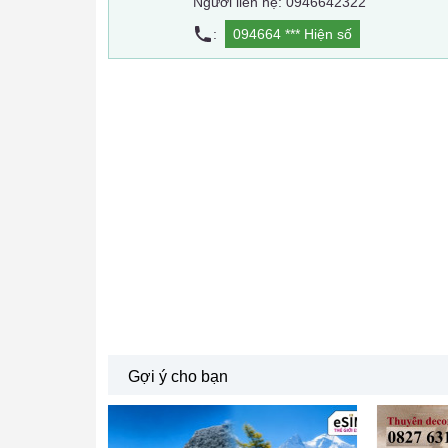
Người liên hệ: 0946642322
:
094664 ***
Hiện số
Gợi ý cho bạn