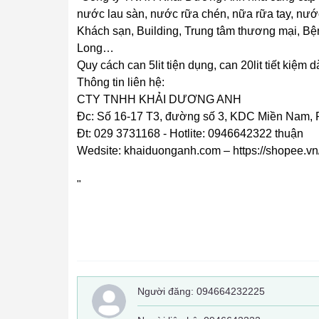
nước lau sàn, nước rữa chén, nữa rữa tay, nước
Khách sạn, Building, Trung tâm thương mại, B
Long…
Quy cách can 5lit tiện dụng, can 20lit tiết kiệ
Thông tin liên hệ:
CTY TNHH KHẢI DƯƠNG ANH
Đc: Số 16-17 T3, đường số 3, KDC Miền Nam, 
Đt: 029 3731168 - Hotlite: 0946642322 thuận
Wedsite: khaiduonganh.com – https://shopee.
"
Người đăng:
094664232225