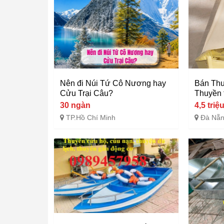
Nên đi Núi Tứ Cô Nương hay
Bán Thu
Cửu Trại Câu?
Thuyền t
30 ngàn
4,5 triệ
TP.Hồ Chí Minh
Đà Nẵ