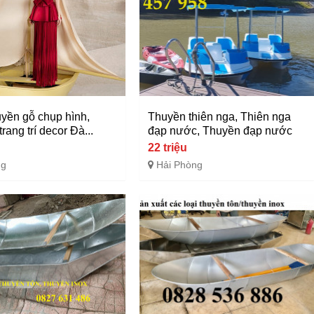
yền gỗ chụp hình,
Thuyền thiên nga, Thiên nga
rang trí decor Đà...
đạp nước, Thuyền đạp nước
u
22 triệu
ng
Hải Phòng