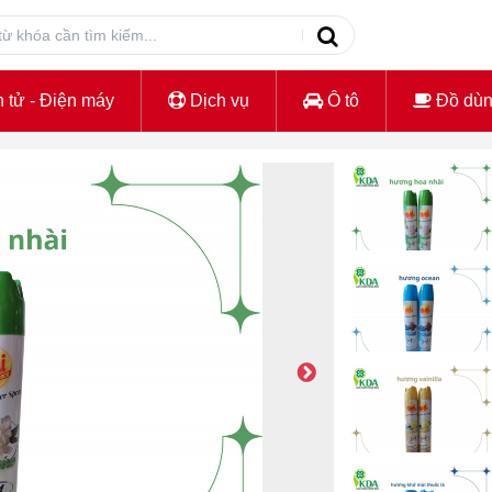
 tử - Điện máy
Dịch vụ
Ô tô
Đồ dù