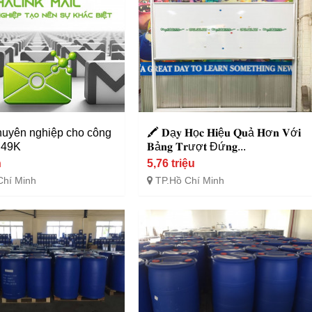
huyên nghiệp cho công
🖍️ 𝐃ạ𝐲 𝐇ọ𝐜 𝐇𝐢ệ𝐮 𝐐𝐮ả 𝐇ơ𝐧 𝐕ớ𝐢
ừ 49K
𝐁ả𝐧𝐠 𝐓𝐫ượ𝐭 Đứ𝐧𝐠...
n
5,76 triệu
Chí Minh
TP.Hồ Chí Minh