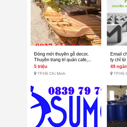
Đóng mới thuyền gỗ decor,
Email c
Thuyền trang trí quán cafe,...
ty chỉ t
5 triệu
49 ngà
TP.Hồ Chí Minh
TP.Hồ 