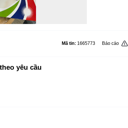
Mã tin:
1665773
Báo cáo
theo yêu cầu