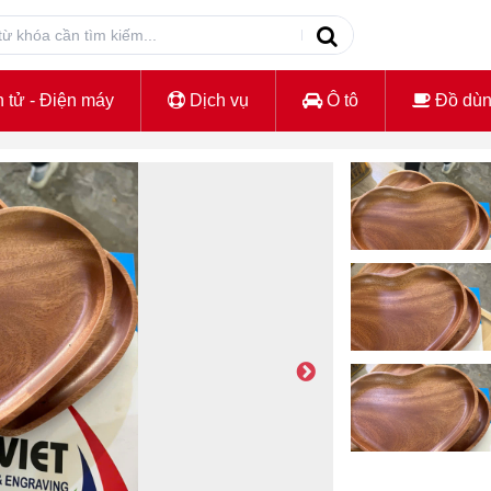
 tử - Điện máy
Dịch vụ
Ô tô
Đồ dù