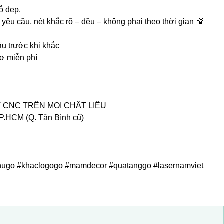
ỗ đẹp.
o yêu cầu, nét khắc rõ – đều – không phai theo thời gian 💯
ầu trước khi khắc
rợ miễn phí
 CNC TRÊN MỌI CHẤT LIỆU
P.HCM (Q. Tân Bình cũ)
ugo #khaclogogo #mamdecor #quatanggo #lasernamviet