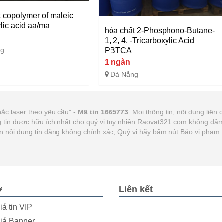
t copolymer of maleic
lic acid aa/ma
hóa chất 2-Phosphono-Butane-
1, 2, 4, -Tricarboxylic Acid
ng
PBTCA
1 ngàn
Đà Nẵng
ắc laser theo yêu cầu" -
Mã tin 1665773
. Mọi thông tin, nội dung liên 
tin được hữu ích nhất cho quý vị tuy nhiên Raovat321.com không đảm b
ện nội dung tin đăng không chính xác, Quý vị hãy bấm nút Báo vi phạm 
ợ
Liên kết
iá tin VIP
iá Banner