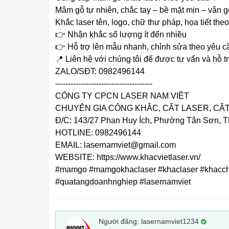
Mâm gỗ tự nhiên, chắc tay – bề mặt mịn – vân g
Khắc laser tên, logo, chữ thư pháp, họa tiết the
👉 Nhận khắc số lượng ít đến nhiều
👉 Hỗ trợ lên mẫu nhanh, chỉnh sửa theo yêu c
📍 Liên hệ với chúng tôi để được tư vấn và hỗ t
ZALO/SĐT: 0982496144
--------------------------------------
CÔNG TY CPCN LASER NAM VIỆT
CHUYÊN GIA CÔNG KHẮC, CẮT LASER, CẮT
Đ/C: 143/27 Phan Huy Ích, Phường Tân Sơn, T
HOTLINE: 0982496144
EMAIL: lasernamviet@gmail.com
WEBSITE: https://www.khacvietlaser.vn/
#mamgo #mamgokhaclaser #khaclaser #khacch
#quatangdoanhnghiep #lasernamviet
Người đăng:
lasernamviet1234