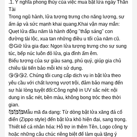
.1. Ý nghĩa phong thủy của việc mua bật lửa ngày Thần
Tài
Trong ngũ hành, lửa tượng trưng cho năng lượng, sự
ấm áp và sức mạnh khai quang.Khai vận may mắn:
Quẹt lửa đầu năm là hành động "thắp sáng" con
đường tài lộc, xua tan những điều u tối của năm cũ.
😍Giữ lửa gia đạo: Ngọn lửa tượng trưng cho sự sung
túc, bếp núc luôn đỏ lửa, gia đình ấm êm.
Biểu tượng của sự giàu sang, phú quý, giúp gia chủ
chiêu tài tiến bảo mỗi khi sử dụng.
😘😘😘2. Chúng tôi cung cấp dịch vụ in bật lửa theo
yêu cầu với chất lượng vượt trội, đảm bảo mang đến
sự hài lòng tuyệt đối:Công nghệ in UV sắc nét: nội
dung in sắc nét, bền màu, không bong tróc theo thời
gian.
🥰🥰🥰Mẫu mã đa dạng: Từ dòng bật lửa xăng đá cổ
điển (Zippo style) đến bật lửa khò hiện đại, sang trọng.
Thiết kế cá nhân hóa: Hỗ trợ in thêm Tên, Logo công ty
hoặc những câu chúc riêng biệt để làm quà tặng ý