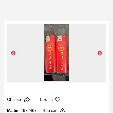
Chia sẻ
Lưu tin
Mã tin:
1672467
Báo cáo