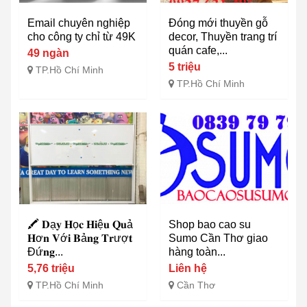
Email chuyên nghiệp
Đóng mới thuyền gỗ
cho công ty chỉ từ 49K
decor, Thuyền trang trí
quán cafe,...
49 ngàn
5 triệu
TP.Hồ Chí Minh
TP.Hồ Chí Minh
🖍️ 𝐃ạ𝐲 𝐇ọ𝐜 𝐇𝐢ệ𝐮 𝐐𝐮ả
Shop bao cao su
𝐇ơ𝐧 𝐕ớ𝐢 𝐁ả𝐧𝐠 𝐓𝐫ượ𝐭
Sumo Cần Thơ giao
Đứ𝐧𝐠...
hàng toàn...
5,76 triệu
Liên hệ
TP.Hồ Chí Minh
Cần Thơ