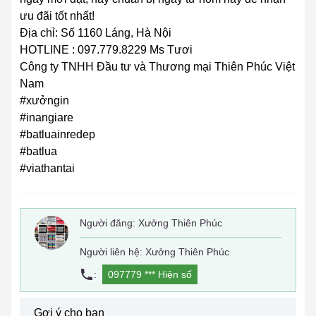
ưu đãi tốt nhất!
Địa chỉ: Số 1160 Láng, Hà Nội
HOTLINE : 097.779.8229 Ms Tươi
Công ty TNHH Đầu tư và Thương mại Thiên Phúc Việt
Nam
#xưởngin
#inangiare
#batluainredep
#batlua
#viathantai
Người đăng:
Xưởng Thiên Phúc
Người liên hệ: Xưởng Thiên Phúc
:
097779 ***
Hiện số
Gợi ý cho bạn