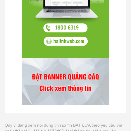
Quý vị đang xem nội dung tin rao "in BẬT LỬA theo yêu cầu vía
ngày thần tài" -
Mã tin 1672467
. Mọi thông tin, nội dung liên