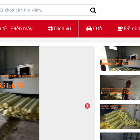
 tử - Điện máy
Dịch vụ
Ô tô
Đồ dù