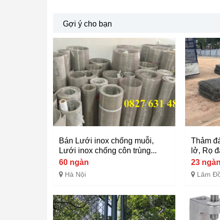
Gợi ý cho bạn
Bán Lưới inox chống muỗi,
Thảm đá
Lưới inox chống côn trùng...
lở, Rọ đá
60 ngàn
23 ngà
Hà Nội
Lâm Đ