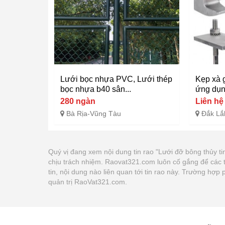
Lưới bọc nhựa PVC, Lưới thép
Kẹp xà g
bọc nhựa b40 sân...
ứng dụng
280 ngàn
Liên hệ
Bà Rịa-Vũng Tàu
Đắk Lắ
Quý vị đang xem nội dung tin rao "Lưới đỡ bông thủy t
chịu trách nhiệm. Raovat321.com luôn cố gắng để các 
tin, nội dung nào liên quan tới tin rao này. Trường hợ
quản trị RaoVat321.com.