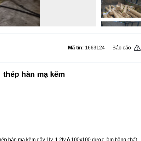
Mã tin:
1663124
Báo cáo
i thép hàn mạ kẽm
thép hàn mạ kẽm dây 1ly, 1,2ly ô 100x100 được làm bằng chất