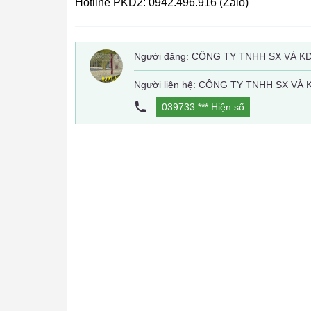
Hotline PKD2: 0942.496.916 (Zalo)
Người đăng:
CÔNG TY TNHH SX VÀ K
Người liên hệ: CÔNG TY TNHH SX VÀ
:
039733 ***
Hiện số