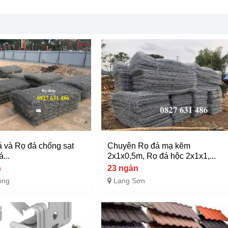
 và Rọ đá chống sạt
Chuyên Rọ đá mạ kẽm
...
2x1x0,5m, Rọ đá hộc 2x1x1,...
n
23 ngàn
ồng
Lạng Sơn