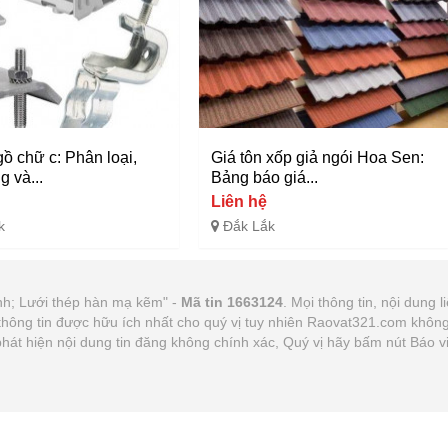
ồ chữ c: Phân loại,
Giá tôn xốp giả ngói Hoa Sen:
 và...
Bảng báo giá...
Liên hệ
k
Đắk Lắk
inh; Lưới thép hàn mạ kẽm" -
Mã tin 1663124
. Mọi thông tin, nội dung l
thông tin được hữu ích nhất cho quý vị tuy nhiên Raovat321.com khôn
p phát hiện nội dung tin đăng không chính xác, Quý vị hãy bấm nút Báo