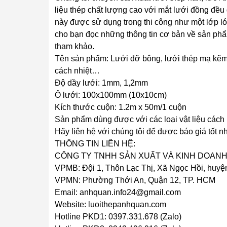
liệu thép chất lượng cao với mắt lưới đồng đề
này được sử dụng trong thi công như một lớp lót
cho bạn đọc những thông tin cơ bản về sản phẩ
tham khảo.
Tên sản phẩm: Lưới đỡ bông, lưới thép mạ kẽm 
cách nhiệt…
Độ dầy lưới: 1mm, 1,2mm
Ô lưới: 100x100mm (10x10cm)
Kích thước cuộn: 1.2m x 50m/1 cuộn
Sản phẩm dùng được với các loại vật liệu cách 
Hãy liên hệ với chúng tôi để được báo giá tốt n
THÔNG TIN LIÊN HỆ:
CÔNG TY TNHH SẢN XUẤT VÀ KINH DOAN
VPMB: Đội 1, Thôn Lạc Thị, Xã Ngọc Hồi, huyện
VPMN: Phường Thới An, Quận 12, TP. HCM
Email: anhquan.info24@gmail.com
Website: luoithepanhquan.com
Hotline PKD1: 0397.331.678 (Zalo)