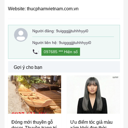
Website: thucphamvietnam.com.vn
Người đăng:
9uigggjjjtuhhhyyi0
Người liên hệ: 9uigggjjjtuhhhyyi0
:
097685 ***
Hiện số
Gợi ý cho bạn
Đóng mới thuyền gỗ
Ưu điểm tóc giả màu
decor, Thuyền trang trí
xám khói​ đẹp thời