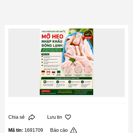
Chia sẻ
Lưu tin
Mã tin:
1691709
Báo cáo