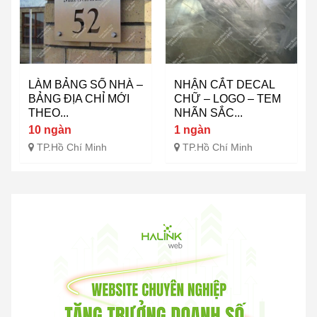
LÀM BẢNG SỐ NHÀ –
NHẬN CẮT DECAL
BẢNG ĐỊA CHỈ MỚI
CHỮ – LOGO – TEM
THEO...
NHÃN SẮC...
10 ngàn
1 ngàn
TP.Hồ Chí Minh
TP.Hồ Chí Minh